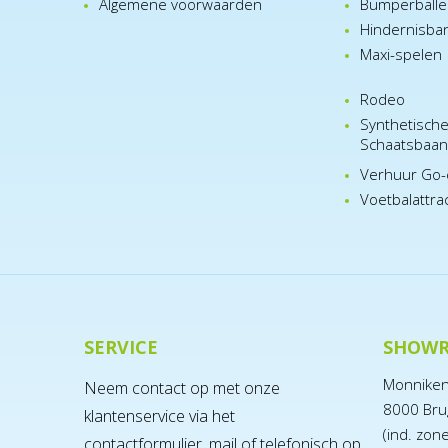
Algemene voorwaarden
Bumperball
Hindernisba
Maxi-spelen
Rodeo
Synthetisch
Schaatsbaa
Verhuur Go-
Voetbalattra
SERVICE
SHOW
Monnike
Neem contact op met onze
8000 Bru
klantenservice via het
(ind. zon
contactformulier,
mail
of telefonisch op