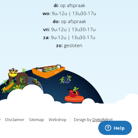
di:
op afspraak
wo:
9u-12u | 13u30-17u
do:
op afspraak
vri:
9u-12u | 13u30-17u
za:
9
u-12u | 13u30-17u
zo:
gesloten
y
Disclaimer
Sitemap
Webshop
Design by
DigitalMind