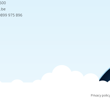
600
x.be
0899 975 896
Privacy polic