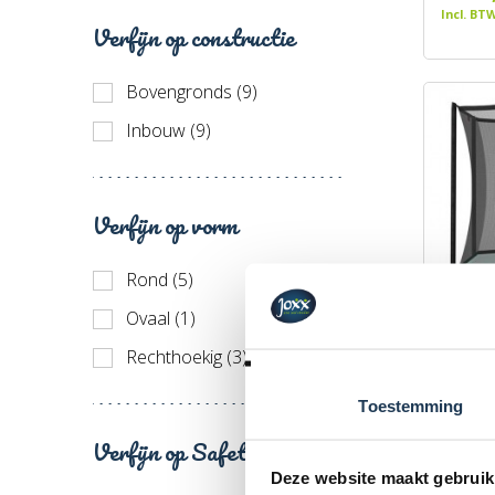
Incl. BT
Verfijn op constructie
Bovengronds (9)
Inbouw (9)
Verfijn op vorm
Rond (5)
Ovaal (1)
BERG U
Rechthoekig (3)
280
Merk: 
Toestemming
€ 290
Verfijn op Safety Net
Incl. BT
Deze website maakt gebruik