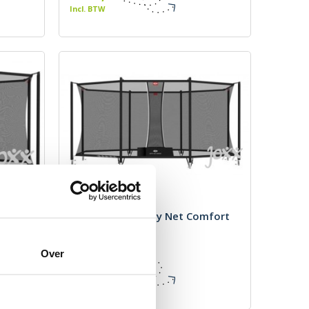
Incl. BTW
mfort
BERG Ultim Safety Net Comfort
410
Merk: BERG
Over
€ 310,00
Incl. BTW