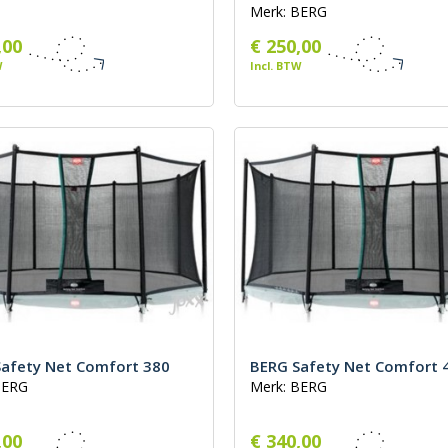
Merk: BERG
,00
€ 250,00
W
Incl. BTW
afety Net Comfort 380
BERG Safety Net Comfort 
BERG
Merk: BERG
,00
€ 340,00