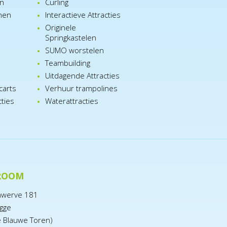
en
Curling
nen
Interactieve Attracties
Originele
Springkastelen
SUMO worstelen
e
Teambuilding
n
Uitdagende Attracties
carts
Verhuur trampolines
cties
Waterattracties
ROOM
nwerve 181
gge
e Blauwe Toren)