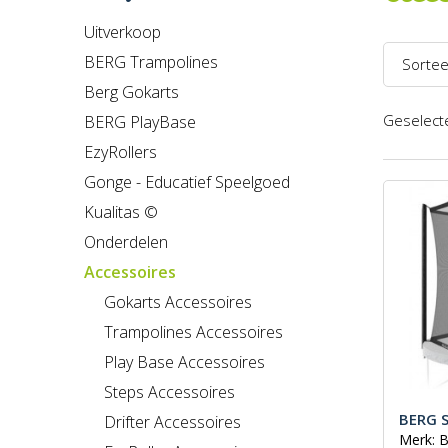
Uitverkoop
BERG Trampolines
Sortee
Berg Gokarts
Naam 
Geselecte
BERG PlayBase
Naam 
EzyRollers
Prijs l
Gonge - Educatief Speelgoed
Kualitas ©
Prijs h
Onderdelen
Recent
Accessoires
Gokarts Accessoires
Trampolines Accessoires
Play Base Accessoires
Steps Accessoires
BERG S
Drifter Accessoires
Merk: 