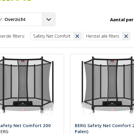
r:
Overzicht
Aantal per
A-Z
erde filters:
Safety Net Comfort
Herstel alle filters
Z-A
aag-hoog
oog-laag
st
afety Net Comfort 200
BERG Safety Net Comfort 2
Palen)
BERG