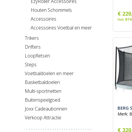
EzyRoller Accessoires
Houten Schommels
€ 220
Accessoires
Incl. BT
Accessoires Voetbal en meer
Trikers
Drifters
Loopfietsen
Steps
Voetbaldoelen en meer
Basketbaldoelen
Multi-sportnetten
Buitenspeelgoed
BERG S
Joxx Cadeaubonnen
Merk: 
Verkoop Attractie
€ 320