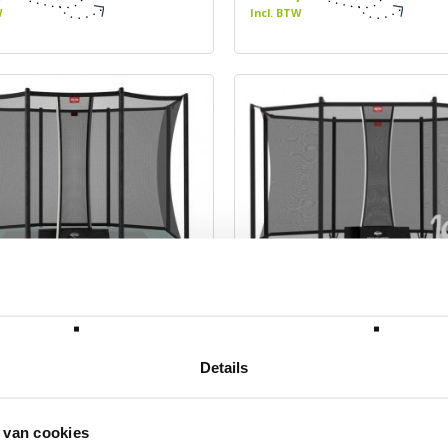
W
Incl. BTW
ltim Safety Net Comfort
BERG Ultim Safety Net Co
330
BERG
Merk: BERG
Details
,00
€ 300,00
W
Incl. BTW
 van cookies