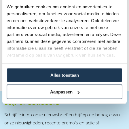
We gebruiken cookies om content en advertenties te
personaliseren, om functies voor social media te bieden
en om ons websiteverkeer te analyseren. Ook delen we
BERG Grand Safety net Comfort 520
informatie over uw gebruik van onze site met onze
Merk: BERG
partners voor social media, adverteren en analyse. Deze
partners kunnen deze gegevens combineren met andere
€ 350,00
informatie die u aan ze heeft verstrekt of die ze hebben
Incl. BTW
verzameld op basis van uw gebruik van hun services.
Alles toestaan
Aanpassen
BLIJF OP DE HOOGTE
Schrijf je in op onze nieuwsbrief en blijf op de hooogte van
onze nieuwigheden, recente promo's en actie's!