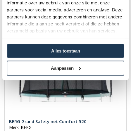
Merk: BERG
informatie over uw gebruik van onze site met onze
partners voor social media, adverteren en analyse. Deze
€ 340,00
partners kunnen deze gegevens combineren met andere
Incl. BTW
informatie die u aan ze heeft verstrekt of die ze hebben
verzameld op basis van uw gebruik van hun services.
Alles toestaan
Aanpassen
BERG Grand Safety net Comfort 520
Merk: BERG