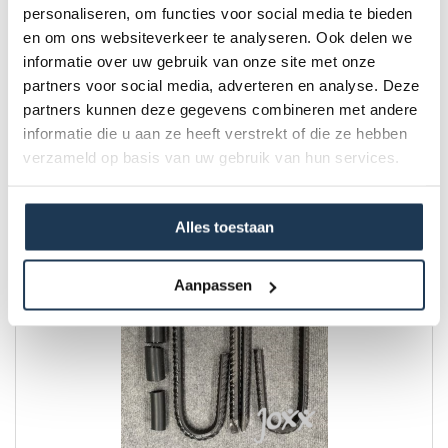
personaliseren, om functies voor social media te bieden
en om ons websiteverkeer te analyseren. Ook delen we
Joxx Anker voor trampoline (1 stuk)
informatie over uw gebruik van onze site met onze
Merk: Joxx
partners voor social media, adverteren en analyse. Deze
partners kunnen deze gegevens combineren met andere
€ 15,00
informatie die u aan ze heeft verstrekt of die ze hebben
Incl. BTW
verzameld op basis van uw gebruik van hun services.
Alles toestaan
Aanpassen