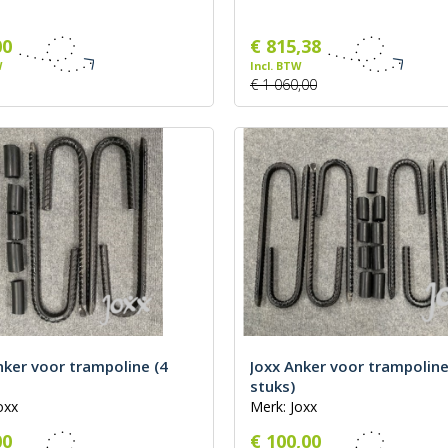
00
€ 815,38
W
Incl. BTW
€ 1 060,00
nker voor trampoline (4
Joxx Anker voor trampoline
stuks)
oxx
Merk: Joxx
00
€ 100,00