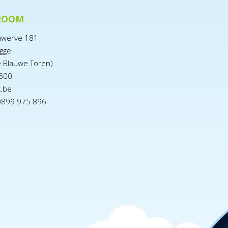
ROOM
nwerve 181
gge
e Blauwe Toren)
600
x.be
0899 975 896