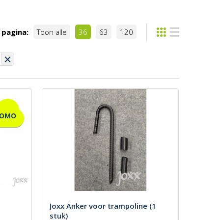
 pagina:
Toon alle
36
63
120
ROMO
Joxx Anker voor trampoline (1
stuk)