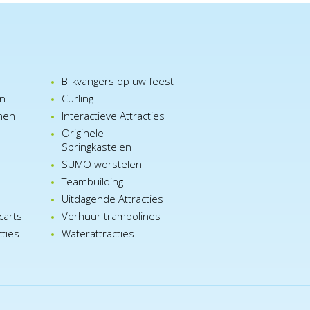
Blikvangers op uw feest
en
Curling
nen
Interactieve Attracties
Originele
Springkastelen
SUMO worstelen
e
Teambuilding
n
Uitdagende Attracties
carts
Verhuur trampolines
cties
Waterattracties