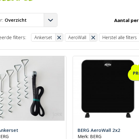
r:
Overzicht
Aantal per
A-Z
erde filters:
Ankerset
AeroWall
Herstel alle filters
Z-A
aag-hoog
oog-laag
P
st
Ankerset
BERG AeroWall 2x2
BERG
Merk: BERG