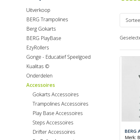
Uitverkoop
BERG Trampolines
Sortee
Berg Gokarts
Naam 
Geselecte
BERG PlayBase
Naam 
EzyRollers
Prijs l
Gonge - Educatief Speelgoed
Kualitas ©
Prijs h
Onderdelen
Recent
Accessoires
Gokarts Accessoires
Trampolines Accessoires
Play Base Accessoires
Steps Accessoires
BERG 
Drifter Accessoires
Merk: 