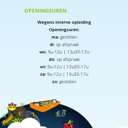
OPENINGSUREN
Wegens interne opleiding
Openingsuren:
ma:
gesloten
di:
op afspraak
wo:
9u-12u | 13u30-17u
do:
op afspraak
vri:
9u-12u | 13u30-17u
za:
9
u-12u | 13u30-17u
zo:
gesloten