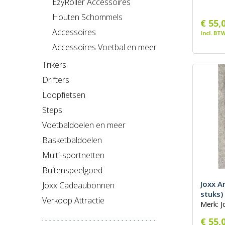
EzyRoller Accessoires
Houten Schommels
€ 55,
Accessoires
Incl. BT
Accessoires Voetbal en meer
Trikers
Drifters
Loopfietsen
Steps
Voetbaldoelen en meer
Basketbaldoelen
Multi-sportnetten
Buitenspeelgoed
Joxx A
Joxx Cadeaubonnen
stuks)
Verkoop Attractie
Merk: J
€ 55,