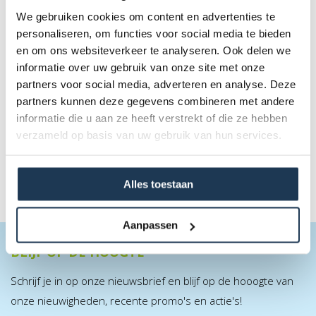
We gebruiken cookies om content en advertenties te
personaliseren, om functies voor social media te bieden
en om ons websiteverkeer te analyseren. Ook delen we
BERG Frame Net Extra 380
informatie over uw gebruik van onze site met onze
Merk: BERG
partners voor social media, adverteren en analyse. Deze
partners kunnen deze gegevens combineren met andere
€ 95,00
informatie die u aan ze heeft verstrekt of die ze hebben
Incl. BTW
verzameld op basis van uw gebruik van hun services.
Alles toestaan
Aanpassen
BLIJF OP DE HOOGTE
Schrijf je in op onze nieuwsbrief en blijf op de hooogte van
onze nieuwigheden, recente promo's en actie's!