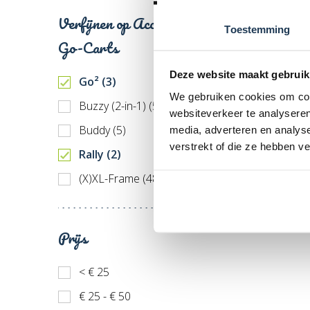
Incl. BT
Verfijnen op Accessoires
Toestemming
Go-Carts
Deze website maakt gebruik
Go² (3)
We gebruiken cookies om cont
Buzzy (2-in-1) (5)
websiteverkeer te analyseren
Buddy (5)
media, adverteren en analys
verstrekt of die ze hebben v
Rally (2)
(X)XL-Frame (48)
Prijs
< € 25
€ 25 - € 50