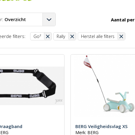
r:
Overzicht
Aantal per
A-Z
erde filters:
Go²
Rally
Herstel alle filters
Z-A
aag-hoog
oog-laag
st
Draagband
BERG Veiligheidsvlag XS
BERG
Merk: BERG