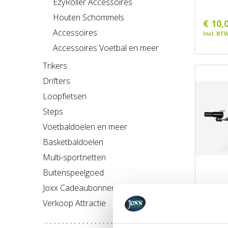
EzyRoller Accessoires
Houten Schommels
€ 10,
Accessoires
Incl. BT
Accessoires Voetbal en meer
Trikers
Drifters
Loopfietsen
Steps
Voetbaldoelen en meer
Basketbaldoelen
Multi-sportnetten
Buitenspeelgoed
BERG Tr
Joxx Cadeaubonnen
Merk: 
Verkoop Attractie
€ 119