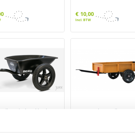
00
€ 10,00
W
Incl. BTW
ailer L (incl. trekhaak)
BERG Tandem Trailer L
BERG
Merk: BERG
,00
€ 209,00