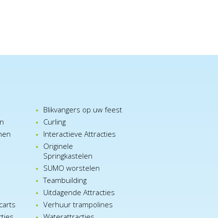
Blikvangers op uw feest
en
Curling
nen
Interactieve Attracties
Originele
Springkastelen
SUMO worstelen
e
Teambuilding
n
Uitdagende Attracties
carts
Verhuur trampolines
cties
Waterattracties