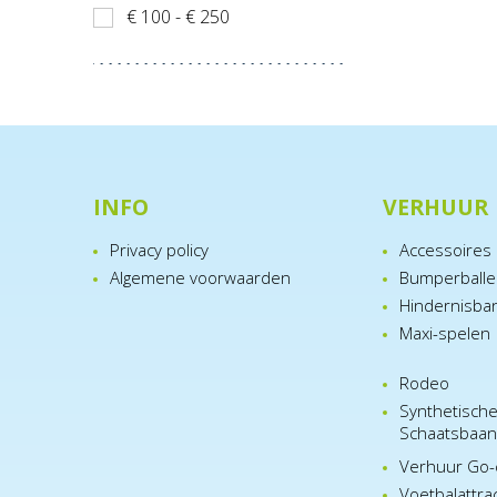
€ 100 - € 250
INFO
VERHUUR
Privacy policy
Accessoires
Algemene voorwaarden
Bumperball
Hindernisba
Maxi-spelen
Rodeo
Synthetisch
Schaatsbaa
Verhuur Go-
Voetbalattra