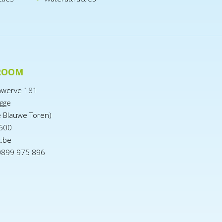
ROOM
nwerve 181
gge
e Blauwe Toren)
600
x.be
0899 975 896