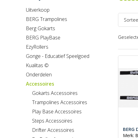
Uitverkoop
BERG Trampolines
Sortee
Berg Gokarts
Naam 
Geselecte
BERG PlayBase
Naam 
EzyRollers
Prijs l
Gonge - Educatief Speelgoed
Kualitas ©
Prijs h
Onderdelen
Recent
Accessoires
Gokarts Accessoires
Trampolines Accessoires
Play Base Accessoires
Steps Accessoires
BERG 
Drifter Accessoires
Merk: 