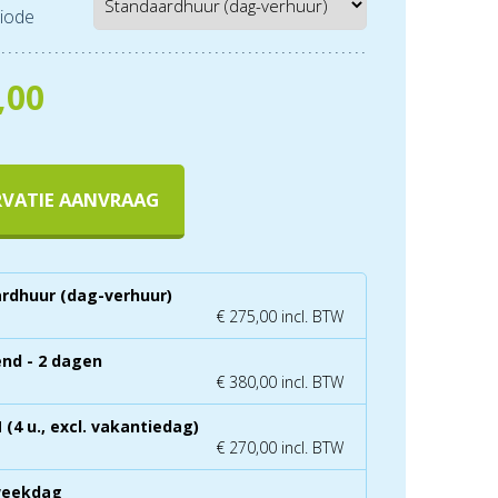
iode
,00
RVATIE AANVRAAG
rdhuur (dag-verhuur)
€ 275,00 incl. BTW
nd - 2 dagen
€ 380,00 incl. BTW
(4 u., excl. vakantiedag)
€ 270,00 incl. BTW
weekdag