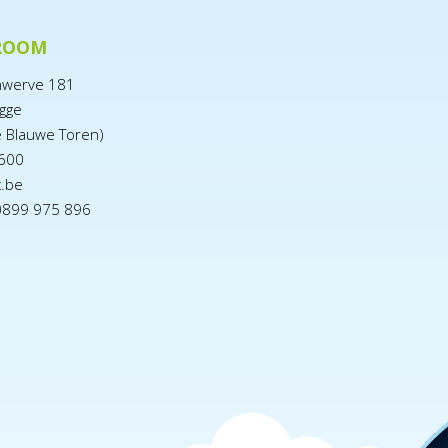
ROOM
nwerve 181
gge
e Blauwe Toren)
600
x.be
0899 975 896