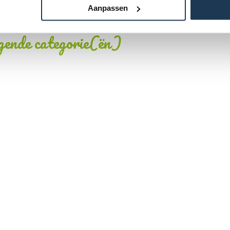
1,5
Aanpassen
lgende categorie(ën)