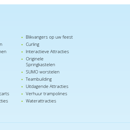
Blikvangers op uw feest
en
Curling
nen
Interactieve Attracties
Originele
Springkastelen
SUMO worstelen
e
Teambuilding
n
Uitdagende Attracties
carts
Verhuur trampolines
cties
Waterattracties