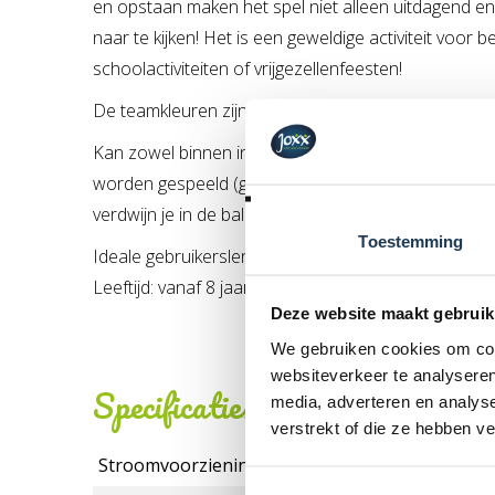
en opstaan maken het spel niet alleen uitdagend e
naar te kijken! Het is een geweldige activiteit voor be
schoolactiviteiten of vrijgezellenfeesten!
De teamkleuren zijn
zwart
en transparant.
Kan zowel binnen in een sporthal als buiten op een
worden gespeeld (geen zand of aarde). Let wel, je 
verdwijn je in de bal!
Toestemming
Ideale gebruikerslengte: 150-210 cm.
Leeftijd: vanaf 8 jaar.
Deze website maakt gebruik
We gebruiken cookies om cont
websiteverkeer te analyseren
Specificaties
media, adverteren en analys
verstrekt of die ze hebben v
Stroomvoorziening: