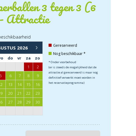
rballen 3 tegen 3 (6
- Attractie
beschikbaarheid
→
Gereserveerd
GUSTUS
2026
Nog beschikbaar *
wo
do
vr
za
zo
* Onder voorbehoud
1
2
(er is steeds de mogelijkheid dat de
attractie al gereserveerd is maar nog
5
6
7
8
9
definitief verwerkt moet worden in
het reservatieprogramma)
12
13
14
15
16
19
20
21
22
23
26
27
28
29
30