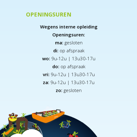
OPENINGSUREN
Wegens interne opleiding
Openingsuren:
ma:
gesloten
di:
op afspraak
wo:
9u-12u | 13u30-17u
do:
op afspraak
vri:
9u-12u | 13u30-17u
za:
9
u-12u | 13u30-17u
zo:
gesloten