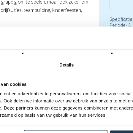
n grappig om te spelen, maar ook zeker om
drijfsuitjes, teambuilding, kinderfeesten,
Specificatie
Periode- &
huurvoorw
 grasplein of andere vlakke ondergrond
lengte moet langer zijn dan 140 cm, anders
Details
 van cookies
ent en advertenties te personaliseren, om functies voor social
. Ook delen we informatie over uw gebruik van onze site met on
e. Deze partners kunnen deze gegevens combineren met andere i
erzameld op basis van uw gebruik van hun services.
220 Volt, 16 Ampère, 1 motor van 1100 Watt