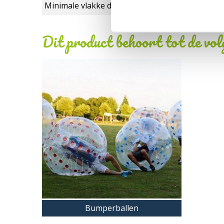
Minimale vlakke doorgang (m):
Dit product behoort tot de vo
Bumperballen