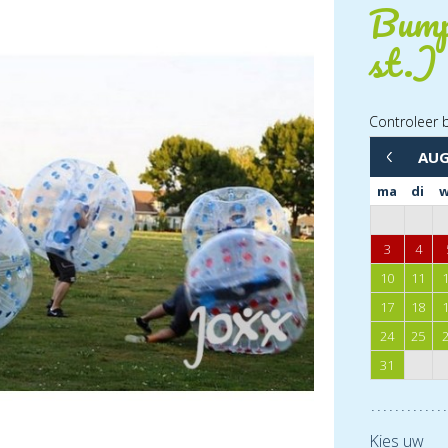
Bumpe
st.) 
Controleer 
AU
←
ma
di
3
4
10
11
17
18
24
25
31
Kies uw