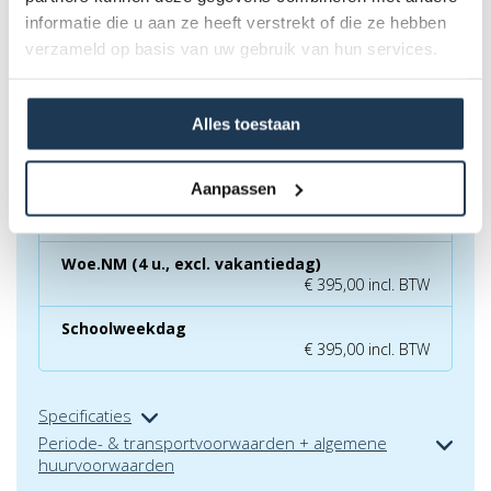
informatie die u aan ze heeft verstrekt of die ze hebben
RESERVATIE AANVRAAG
verzameld op basis van uw gebruik van hun services.
Alles toestaan
Standaardhuur (dag-verhuur)
€ 415,00 incl. BTW
Aanpassen
1 weekend - 2 dagen
€ 575,00 incl. BTW
Woe.NM (4 u., excl. vakantiedag)
€ 395,00 incl. BTW
Schoolweekdag
€ 395,00 incl. BTW
Specificaties
Periode- & transportvoorwaarden + algemene
huurvoorwaarden