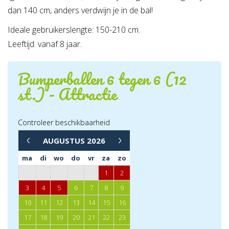
dan 140 cm, anders verdwijn je in de bal!
Ideale gebruikerslengte: 150-210 cm.
Leeftijd: vanaf 8 jaar.
Bumperballen 6 tegen 6 (12
st.) - Attractie
Controleer beschikbaarheid
→
AUGUSTUS
2026
←
ma
di
wo
do
vr
za
zo
1
2
3
4
5
6
7
8
9
10
11
12
13
14
15
16
17
18
19
20
21
22
23