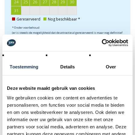
24
25
26
27
28
29
30
31
Gereserveerd
Nog beschikbaar *
* Onder voorbehoud
(er is steeds de mogelijkheid dat de attractie al gereserveerd is maar nog definitief
verwerkt moet worden in het reservatieprogramma)
Toestemming
Details
Over
Kies uw
verhuurperiode
Deze website maakt gebruik van cookies
We gebruiken cookies om content en advertenties te
personaliseren, om functies voor social media te bieden
en om ons websiteverkeer te analyseren. Ook delen we
€
415,00
informatie over uw gebruik van onze site met onze
partners voor social media, adverteren en analyse. Deze
Incl. BTW
partners kunnen deze gegevens combineren met andere