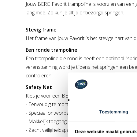
Jouw BERG Favorit trampoline is voorzien van een 
lang mee. Zo kun je altijd onbezorgd springen.
Stevig frame
Het frame van jouw Favorit is het stevige hart van
Een ronde trampoline
Een trampoline die rond is heeft een optimaal "spri
verenspanning word je tijdens het springen een beet
controleren.
Safety Net
Kies je voor een BERG Favorit trampoline met of zo
- Eenvoudig te monteren.
Toestemming
- Speciaal ontworpen voor BERG Favorit trampoline
- Makkelijk toegang door de zelfsluitende ingang
- Zacht veiligheidspalen
Deze website maakt gebruik