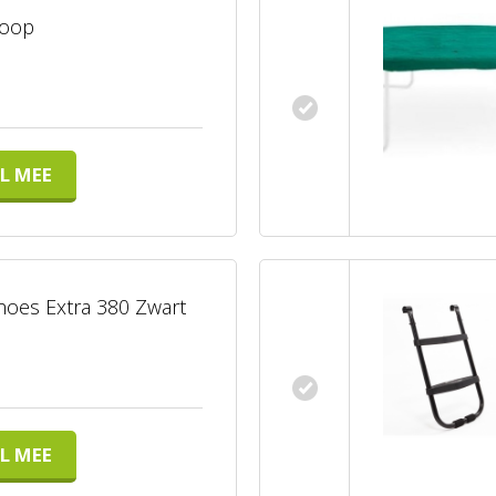
Hoop
L MEE
oes Extra 380 Zwart
L MEE