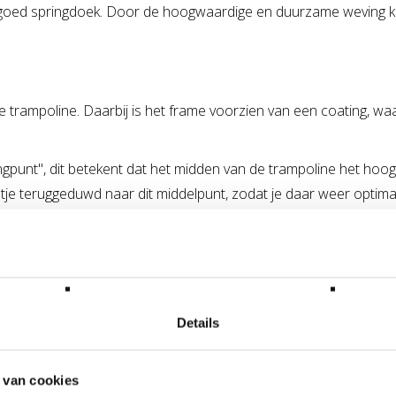
goed springdoek. Door de hoogwaardige en duurzame weving kun 
 de trampoline. Daarbij is het frame voorzien van een coating,
ngpunt", dit betekent dat het midden van de trampoline het hoog
je teruggeduwd naar dit middelpunt, zodat je daar weer optimaa
nder veiligheidsnet? Met een BERG Safety Net Comfort kun je al
Details
s.
 van cookies