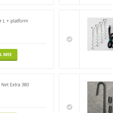
 L + platform
L MEE
Net Extra 380