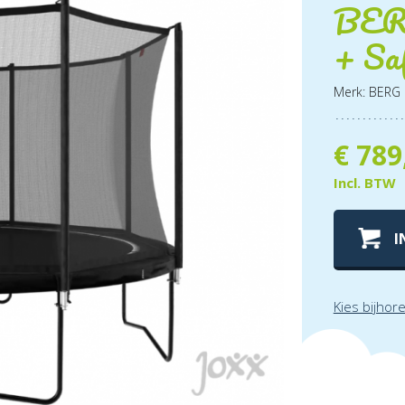
BERG
+ Sa
Merk: BERG
€
789
Incl. BTW
I
Kies bijhor