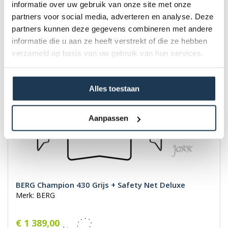
€ 1 259,00
informatie over uw gebruik van onze site met onze
Incl. BTW
partners voor social media, adverteren en analyse. Deze
partners kunnen deze gegevens combineren met andere
informatie die u aan ze heeft verstrekt of die ze hebben
verzameld op basis van uw gebruik van hun services.
Alles toestaan
Aanpassen
BERG Champion 430 Grijs + Safety Net Deluxe
Merk: BERG
€ 1 389,00