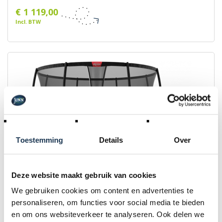
€ 1 119,00
Incl. BTW
Toestemming
Details
Over
Deze website maakt gebruik van cookies
BERG Champion 380 Grijs + Safety Net Deluxe
We gebruiken cookies om content en advertenties te
Merk: BERG
personaliseren, om functies voor social media te bieden
en om ons websiteverkeer te analyseren. Ook delen we