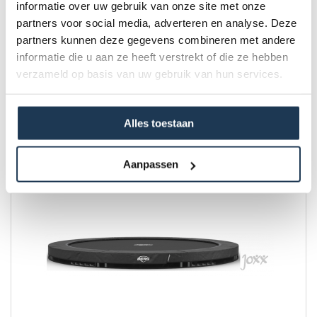
informatie over uw gebruik van onze site met onze
partners voor social media, adverteren en analyse. Deze
partners kunnen deze gegevens combineren met andere
BERG Champion InGround 430 Grijs
informatie die u aan ze heeft verstrekt of die ze hebben
Merk: BERG
verzameld op basis van uw gebruik van hun services.
€ 969,00
Alles toestaan
Incl. BTW
Aanpassen