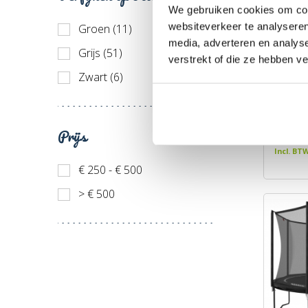
We gebruiken cookies om cont
websiteverkeer te analyseren
Groen (11)
media, adverteren en analys
Grijs (51)
verstrekt of die ze hebben v
Zwart (6)
BERG F
Net C
Merk: 
Prijs
€ 789
Incl. BT
€ 250 - € 500
> € 500