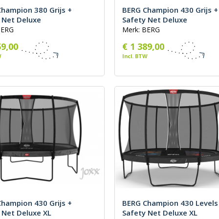
hampion 380 Grijs +
BERG Champion 430 Grijs +
 Net Deluxe
Safety Net Deluxe
BERG
Merk: BERG
59,00
€ 1 389,00
W
Incl. BTW
hampion 430 Grijs +
BERG Champion 430 Levels 
 Net Deluxe XL
Safety Net Deluxe XL