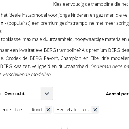
Kies eenvoudig de trampoline die het b
- het ideale instapmodel voor jonge kinderen en gezinnen die veil
on
- (populairst) een premium gezinstrampoline met meer spring
s
e topklasse: maximale duurzaamheid, hoogwaardige materialen en
naar een kwalitatieve BERG trampoline? Als premium BERG dealer
ne. Ontdek de BERG Favorit, Champion en Elite: drie modelle
BERG kwaliteit, veiligheid en duurzaamheid.
Onderaan deze pag
e verschillende modellen.
r:
Overzicht
Aantal per
A-Z
erde filters:
Rond
Herstel alle filters
Z-A
aag-hoog