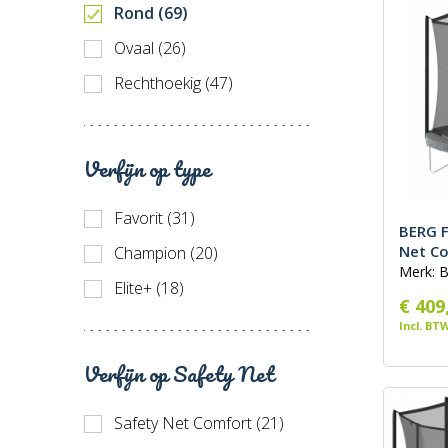
Rond (69)
Prijs h
Ovaal (26)
Recent
Rechthoekig (47)
Verfijn op type
Favorit (31)
BERG F
Net C
Champion (20)
Merk: 
Elite+ (18)
€ 409
Incl. BT
Verfijn op Safety Net
Safety Net Comfort (21)