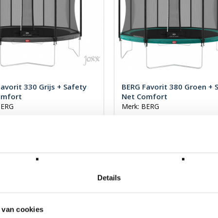
avorit 330 Grijs + Safety
BERG Favorit 380 Groen + 
omfort
Net Comfort
BERG
Merk: BERG
,00
€ 769,00
W
Incl. BTW
Details
 van cookies