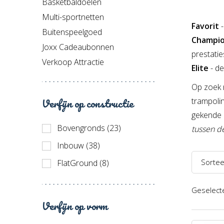
Basketbaldoelen
Multi-sportnetten
Favorit
Buitenspeelgoed
Champi
Joxx Cadeaubonnen
prestatie
Verkoop Attractie
Elite
- d
Op zoek 
Verfijn op constructie
trampoli
gekende 
Bovengronds (23)
tussen d
Inbouw (38)
Sortee
FlatGround (8)
Naam 
Geselecte
Naam 
Verfijn op vorm
Prijs l