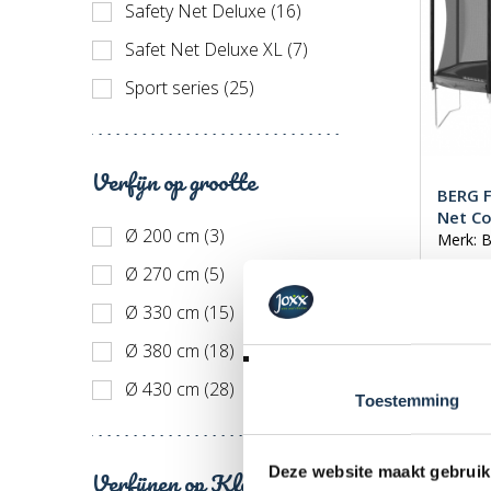
Safety Net Deluxe (16)
Safet Net Deluxe XL (7)
Sport series (25)
Verfijn op grootte
BERG F
Net C
Ø 200 cm (3)
Merk: 
Ø 270 cm (5)
€ 659
Incl. BT
Ø 330 cm (15)
Ø 380 cm (18)
Ø 430 cm (28)
Toestemming
Deze website maakt gebruik
Verfijnen op Kleur