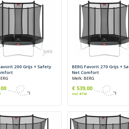
oog-laag
st
avorit 200 Grijs + Safety
BERG Favorit 270 Grijs + Sa
omfort
Net Comfort
BERG
Merk: BERG
,00
€ 539,00
W
Incl. BTW