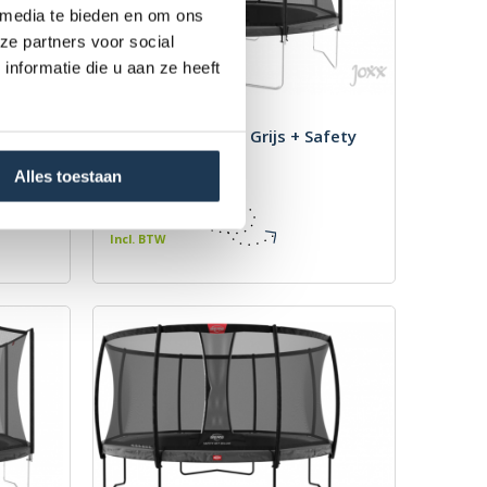
 media te bieden en om ons
ze partners voor social
nformatie die u aan ze heeft
Safety
BERG Favorit 430 Grijs + Safety
Net Comfort
Alles toestaan
Merk: BERG
€ 869,00
Incl. BTW