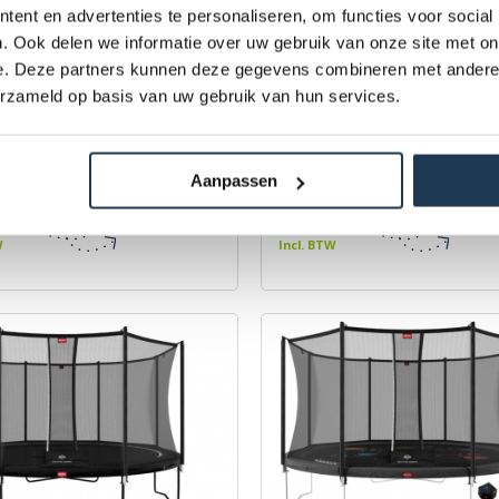
ent en advertenties te personaliseren, om functies voor social
. Ook delen we informatie over uw gebruik van onze site met on
e. Deze partners kunnen deze gegevens combineren met andere i
erzameld op basis van uw gebruik van hun services.
avorit 380 Zwart + Safety
BERG Favorit 430 Groen + 
omfort
Net Comfort
Aanpassen
BERG
Merk: BERG
,00
€ 869,00
W
Incl. BTW