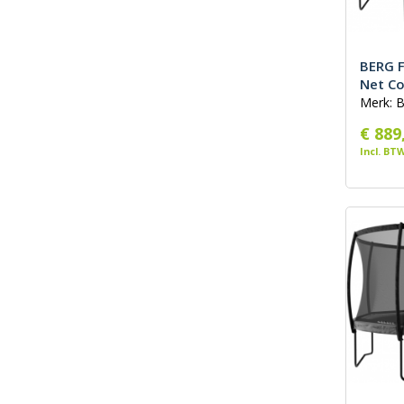
BERG F
Net C
Merk: 
€ 889
Incl. BT