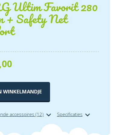
 Ultim Favorit 280
n + Safety Net
ort
,00
N WINKELMANDJE
ende accessoires (12)
Specificaties