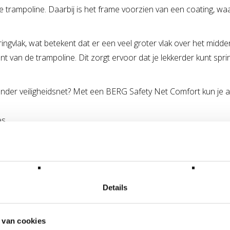
 de trampoline. Daarbij is het frame voorzien van een coating,
gvlak, wat betekent dat er een veel groter vlak over het midden 
 van de trampoline. Dit zorgt ervoor dat je lekkerder kunt spri
nder veiligheidsnet? Met een BERG Safety Net Comfort kun je al
s.
U hebt gekozen voor een
rechthoekige
trampoline
Details
 van cookies