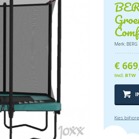
BERG
Groe
Comf
Merk: BERG
€
669
Incl. BTW
I
Kies bijhor