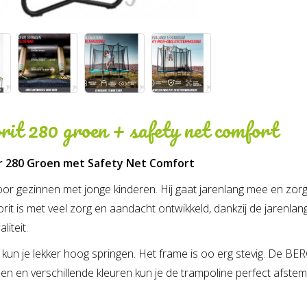
orit 280 groen + safety net comfort
ar 280 Groen met Safety Net Comfort
 gezinnen met jonge kinderen. Hij gaat jarenlang mee en zorgt vo
rit is met veel zorg en aandacht ontwikkeld, dankzij de jarenlan
liteit.
kun je lekker hoog springen. Het frame is oo erg stevig. De BER
en en verschillende kleuren kun je de trampoline perfect afste