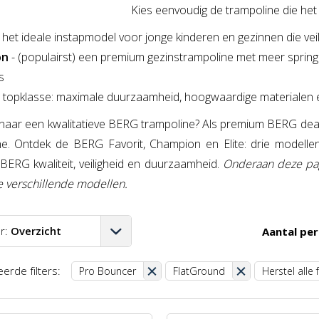
Kies eenvoudig de trampoline die het b
- het ideale instapmodel voor jonge kinderen en gezinnen die veil
on
- (populairst) een premium gezinstrampoline met meer spring
s
e topklasse: maximale duurzaamheid, hoogwaardige materialen en
naar een kwalitatieve BERG trampoline? Als premium BERG dealer
ne. Ontdek de BERG Favorit, Champion en Elite: drie modelle
BERG kwaliteit, veiligheid en duurzaamheid.
Onderaan deze pag
e verschillende modellen.
r:
Overzicht
Aantal per
A-Z
erde filters:
Pro Bouncer
FlatGround
Herstel alle f
Z-A
aag-hoog