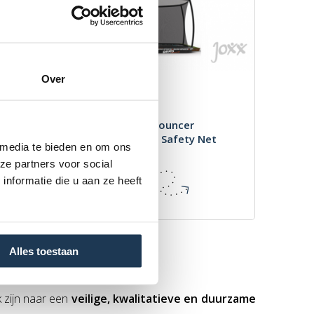
Over
BERG Ultim Pro Bouncer
FlatGround 5x5 + Safety Net
 media te bieden en om ons
Deluxe XL
ze partners voor social
Merk: BERG
€ 4 499,00
nformatie die u aan ze heeft
Incl. BTW
Alles toestaan
 zijn naar een
veilige, kwalitatieve en duurzame