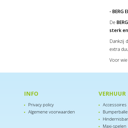
- BERG E
De
BERG 
sterk en
Dankzij 
extra duu
Voor wie
INFO
VERHUUR
Privacy policy
Accessoires
Algemene voorwaarden
Bumperball
Hindernisba
Maxi-spelen