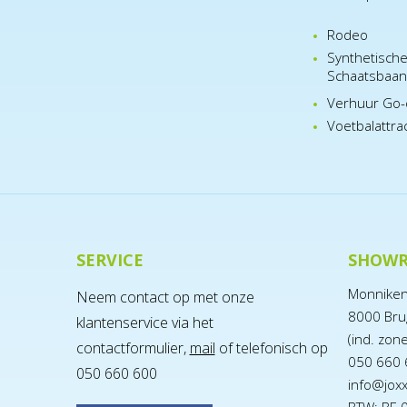
Rodeo
Synthetisch
Schaatsbaa
Verhuur Go-
Voetbalattra
SERVICE
SHOW
Monnike
Neem contact op met onze
8000 Bru
klantenservice via het
(ind. zon
contactformulier,
mail
of telefonisch op
050 660 
050 660 600
info@jox