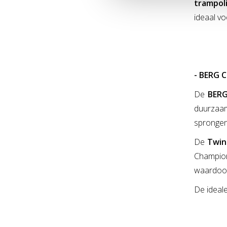
trampol
ideaal vo
- BERG 
De
BERG
duurzaam
sprongen
De
Twin
Champio
waardoor 
De ideale