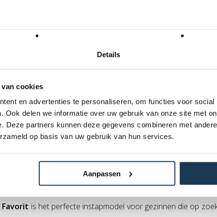
Details
ltim Pro Bouncer
BERG Ultim Pro Bouncer
 van cookies
ound 5x5
FlatGround 5x5 + AeroWall
ent en advertenties te personaliseren, om functies voor social
BERG
Merk: BERG
. Ook delen we informatie over uw gebruik van onze site met on
39,00
€ 4 999,00
e. Deze partners kunnen deze gegevens combineren met andere i
W
Incl. BTW
erzameld op basis van uw gebruik van hun services.
Aanpassen
avorit: de ideale eerste trampoline voor elk gezin
 Favorit
is het perfecte instapmodel voor gezinnen die op zoek