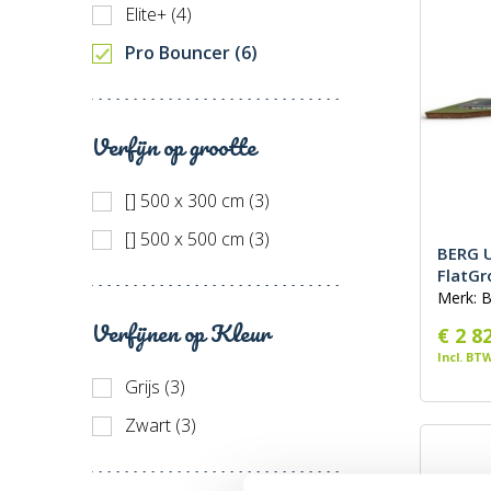
Elite+ (4)
Prijs h
Pro Bouncer (6)
Recent
Verfijn op grootte
[] 500 x 300 cm (3)
[] 500 x 500 cm (3)
BERG U
FlatGr
Merk: 
Verfijnen op Kleur
€ 2 8
Incl. BT
Grijs (3)
Zwart (3)