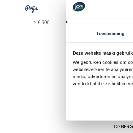
Prijs
> € 500
Toestemming
BERG U
Deze website maakt gebruik
FlatGr
We gebruiken cookies om cont
Merk: 
websiteverkeer te analyseren
€ 3 9
media, adverteren en analys
Incl. BT
verstrekt of die ze hebben v
- BERG F
De
BERG