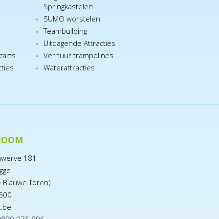
Springkastelen
SUMO worstelen
e
Teambuilding
n
Uitdagende Attracties
carts
Verhuur trampolines
cties
Waterattracties
ROOM
nwerve 181
gge
e Blauwe Toren)
600
x.be