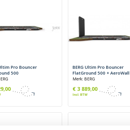
oog-laag
st
ltim Pro Bouncer
BERG Ultim Pro Bouncer
ound 500
FlatGround 500 + AeroWall
BERG
Merk: BERG
29,00
€ 3 889,00
W
Incl. BTW