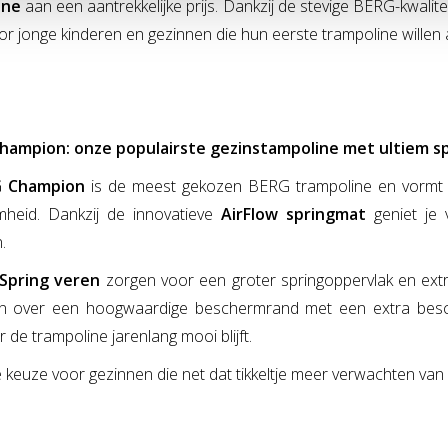
ine
aan een aantrekkelijke prijs. Dankzij de stevige BERG-kwalit
or jonge kinderen en gezinnen die hun eerste trampoline willen
Champion: onze populairste gezinstampoline met ultiem s
 Champion
is de meest gekozen BERG trampoline en vormt d
heid. Dankzij de innovatieve
AirFlow springmat
geniet je 
.
Spring veren
zorgen voor een groter springoppervlak en extr
n over een hoogwaardige beschermrand met een extra bes
de trampoline jarenlang mooi blijft.
 keuze voor gezinnen die net dat tikkeltje meer verwachten van