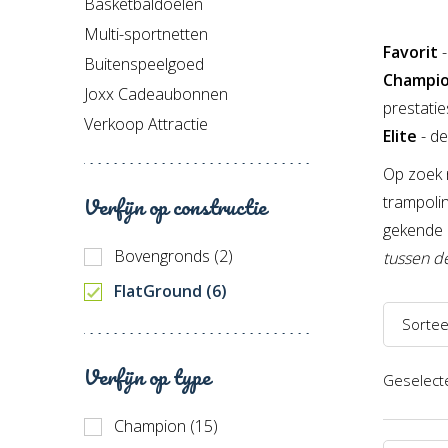
Basketbaldoelen
Multi-sportnetten
Favorit
Buitenspeelgoed
Champi
Joxx Cadeaubonnen
prestatie
Verkoop Attractie
Elite
- d
Op zoek 
Verfijn op constructie
trampoli
gekende 
Bovengronds (2)
tussen d
FlatGround (6)
Sortee
Naam 
Verfijn op type
Geselecte
Naam 
Champion (15)
Prijs l