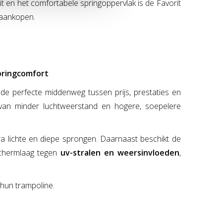
eit en het comfortabele springoppervlak is de Favorit
 aankopen.
pringcomfort
e perfecte middenweg tussen prijs, prestaties en
van minder luchtweerstand en hogere, soepelere
a lichte en diepe sprongen. Daarnaast beschikt de
chermlaag tegen
uv-stralen en weersinvloeden
,
 hun trampoline.