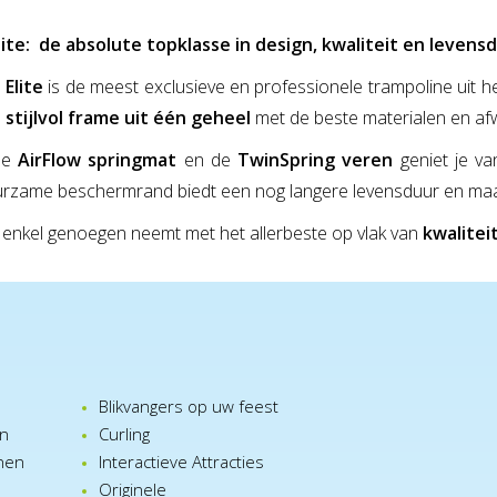
lite: de absolute topklasse in design, kwaliteit en levens
Elite
is de meest exclusieve en professionele trampoline uit
 stijlvol frame uit één geheel
met de beste materialen en afw
de
AirFlow springmat
en de
TwinSpring veren
geniet je va
rzame beschermrand biedt een nog langere levensduur en maakt d
 enkel genoegen neemt met het allerbeste op vlak van
kwaliteit
Blikvangers op uw feest
en
Curling
nen
Interactieve Attracties
Originele