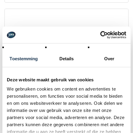
Toestemming
Details
Over
Deze website maakt gebruik van cookies
We gebruiken cookies om content en advertenties te
BERG Ultim Pro Bouncer FlatGround 500 + AeroWall
personaliseren, om functies voor social media te bieden
Merk: BERG
en om ons websiteverkeer te analyseren. Ook delen we
informatie over uw gebruik van onze site met onze
€ 3 889,00
partners voor social media, adverteren en analyse. Deze
Incl. BTW
partners kunnen deze gegevens combineren met andere
informatie die u aan ze heeft verstrekt of die ze hebben