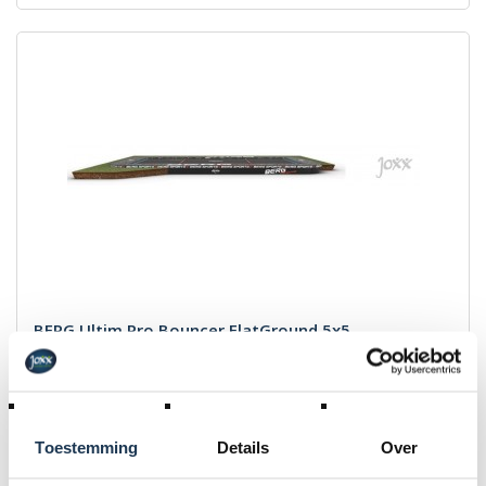
BERG Ultim Pro Bouncer FlatGround 5x5
Merk: BERG
€ 3 939,00
Incl. BTW
Toestemming
Details
Over