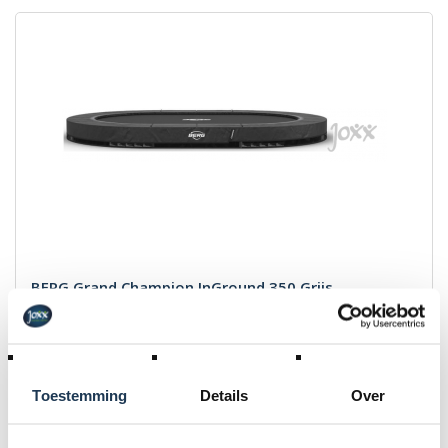
BERG Grand Champion InGround 350 Grijs
Merk: BERG
€ 929,00
Incl. BTW
Toestemming
Details
Over