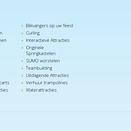
Blikvangers op uw feest
en
Curling
nen
Interactieve Attracties
Originele
Springkastelen
SUMO worstelen
e
Teambuilding
n
Uitdagende Attracties
carts
Verhuur trampolines
cties
Waterattracties