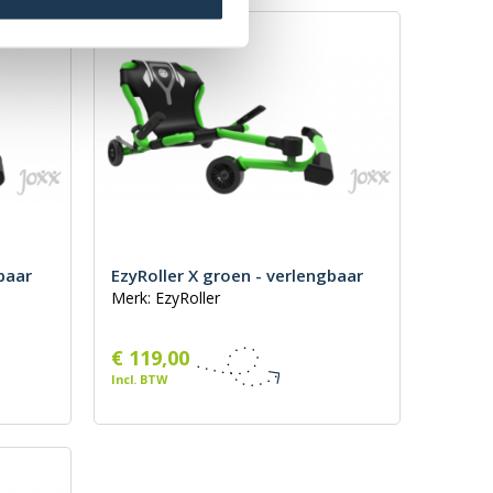
baar
EzyRoller X groen - verlengbaar
Merk: EzyRoller
€ 119,00
Incl. BTW