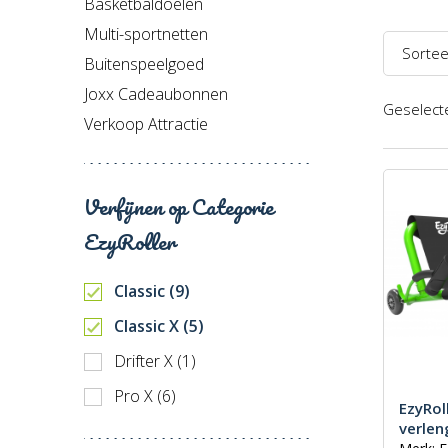
Basketbaldoelen
Multi-sportnetten
Sortee
Buitenspeelgoed
Naam 
Joxx Cadeaubonnen
Geselecte
Verkoop Attractie
Naam 
Prijs l
Verfijnen op Categorie
Prijs h
EzyRoller
Recent
Classic (9)
Classic X (5)
Drifter X (1)
Pro X (6)
EzyRol
verlen