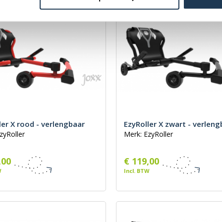
ler X rood - verlengbaar
EzyRoller X zwart - verleng
zyRoller
Merk: EzyRoller
,00
€ 119,00
W
Incl. BTW