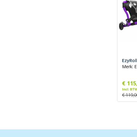
EzyRol
Merk: E
€ 115
Incl. BT
€ 119,0