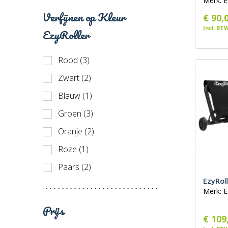
Merk: E
Verfijnen op Kleur
€ 90,
Incl. BT
EzyRoller
Rood (3)
Zwart (2)
Blauw (1)
Groen (3)
Oranje (2)
Roze (1)
Paars (2)
EzyRol
Merk: E
Prijs
€ 109