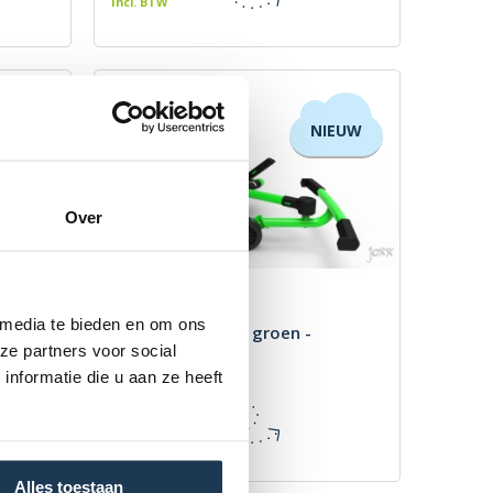
Incl. BTW
NIEUW
Over
 media te bieden en om ons
aar
EzyRoller Spinner groen -
ze partners voor social
verlengbaar
Merk: EzyRoller
nformatie die u aan ze heeft
€ 135,00
Incl. BTW
Alles toestaan