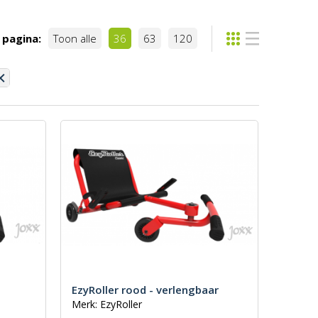
 pagina:
Toon alle
36
63
120
EzyRoller rood - verlengbaar
Merk: EzyRoller