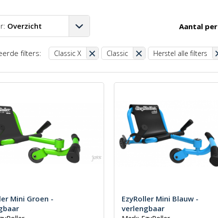
r:
Overzicht
Aantal per
A-Z
erde filters:
Classic X
Classic
Herstel alle filters
Z-A
aag-hoog
oog-laag
st
ler Mini Groen -
EzyRoller Mini Blauw -
gbaar
verlengbaar