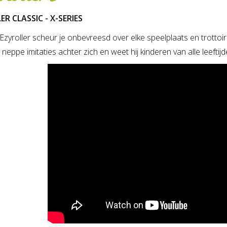
R CLASSIC - X-SERIES
zyroller scheur je onbevreesd over elke speelplaats en trottoir
 neppe imitaties achter zich en weet hij kinderen van alle leeftij