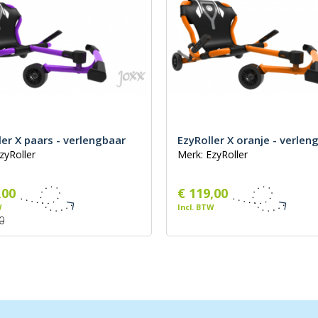
ler X paars - verlengbaar
EzyRoller X oranje - verlen
zyRoller
Merk: EzyRoller
,00
€ 119,00
W
Incl. BTW
0