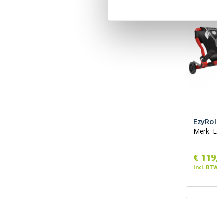
EzyRol
Merk: E
€ 119
Incl. BT