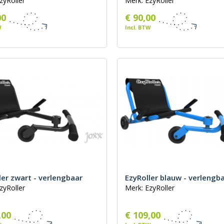
zyRoller
Merk: EzyRoller
00
€ 90,00
W
Incl. BTW
ler zwart - verlengbaar
EzyRoller blauw - verlengb
zyRoller
Merk: EzyRoller
,00
€ 109,00