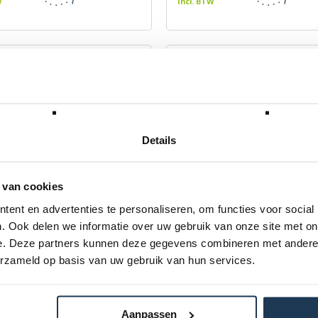
W
Incl. BTW
Details
 van cookies
ent en advertenties te personaliseren, om functies voor social
ler roze - verlengbaar
EzyRoller oranje - verlengb
. Ook delen we informatie over uw gebruik van onze site met on
zyRoller
Merk: EzyRoller
e. Deze partners kunnen deze gegevens combineren met andere i
erzameld op basis van uw gebruik van hun services.
,00
€ 109,00
W
Incl. BTW
Aanpassen