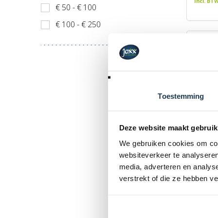
Incl. BT
€ 50 - € 100
€ 100 - € 250
Toestemming
Deze website maakt gebruik
We gebruiken cookies om cont
EzyRol
websiteverkeer te analyseren
Merk: E
media, adverteren en analys
verstrekt of die ze hebben v
€ 109
Incl. BT