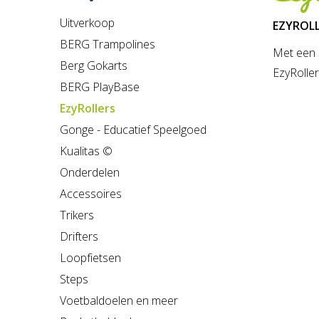
Uitverkoop
EZYROLLE
BERG Trampolines
Met een E
Berg Gokarts
EzyRoller
BERG PlayBase
EzyRollers
Gonge - Educatief Speelgoed
Kualitas ©
Onderdelen
Accessoires
Trikers
Drifters
Loopfietsen
Steps
Voetbaldoelen en meer