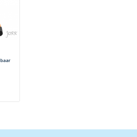
gbaar