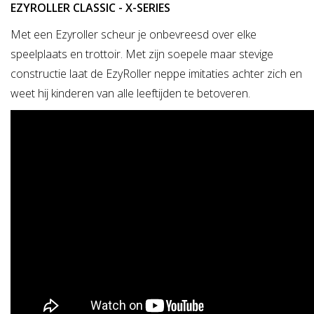
EZYROLLER CLASSIC - X-SERIES
Met een Ezyroller scheur je onbevreesd over elke
speelplaats en trottoir. Met zijn soepele maar stevige
constructie laat de EzyRoller neppe imitaties achter zich en
weet hij kinderen van alle leeftijden te betoveren.