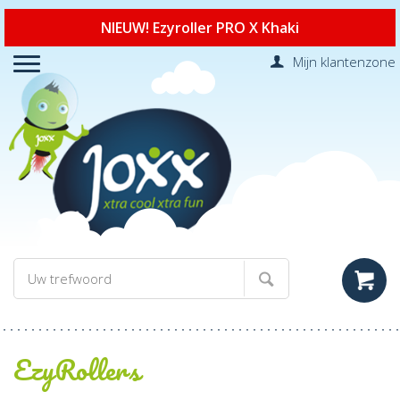
NIEUW! Ezyroller PRO X Khaki
Mijn klantenzone
EzyRollers