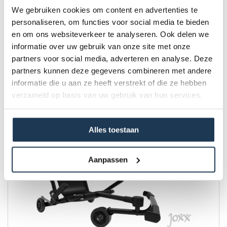
We gebruiken cookies om content en advertenties te
personaliseren, om functies voor social media te bieden
en om ons websiteverkeer te analyseren. Ook delen we
informatie over uw gebruik van onze site met onze
EzyRoller zwart - verlengbaar
partners voor social media, adverteren en analyse. Deze
Merk: EzyRoller
partners kunnen deze gegevens combineren met andere
informatie die u aan ze heeft verstrekt of die ze hebben
€ 109,00
verzameld op basis van uw gebruik van hun services.
Incl. BTW
Alles toestaan
Aanpassen