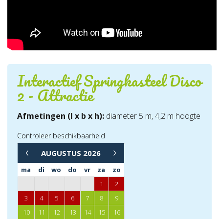
Interactief Springkasteel Disco
2 - Attractie
Afmetingen (l x b x h):
diameter 5 m, 4,2 m hoogte
Controleer beschikbaarheid
→
AUGUSTUS
2026
←
ma
di
wo
do
vr
za
zo
1
2
3
4
5
6
7
8
9
10
11
12
13
14
15
16