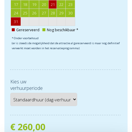
17
18
19
20
21
22
23
24
25
26
27
28
29
30
31
Gereserveerd
Nog beschikbaar *
* Onder voorbehoud
(er is steeds de mogelijkheid dat de attractie al gereserveerd is maar nog definitief
verwerkt moet worden in het reservatieprogramma)
Kies uw
verhuurperiode
€
260,00