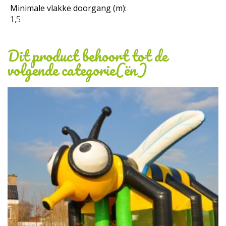
Minimale vlakke doorgang (m):
1,5
Verlengsnoer 10 meter
Dit product behoort tot de
€ 10,00
volgende categorie(ën)
Incl. BTW
BESTEL MEE