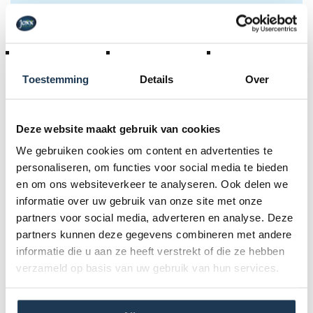
Incl. BTW
RESERVATIE AANVRAAG
Toestemming
Details
Over
Standaardhuur (dag-verhuur)
€ 260,00 incl. BTW
Deze website maakt gebruik van cookies
We gebruiken cookies om content en advertenties te
1 weekend - 2 dagen
€ 410,00 incl. BTW
personaliseren, om functies voor social media te bieden
en om ons websiteverkeer te analyseren. Ook delen we
Woe.NM (4 u., excl. vakantiedag)
informatie over uw gebruik van onze site met onze
€ 210,00 incl. BTW
partners voor social media, adverteren en analyse. Deze
partners kunnen deze gegevens combineren met andere
Schoolweekdag
€ 230,00 incl. BTW
informatie die u aan ze heeft verstrekt of die ze hebben
verzameld op basis van uw gebruik van hun services.
Kies bijhorende accessoires (2)
Specificaties
Periode- & transportvoorwaarden + algemene