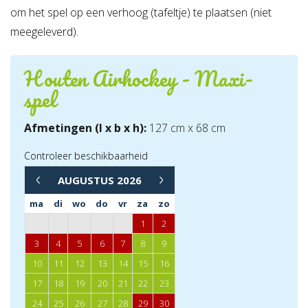
om het spel op een verhoog (tafeltje) te plaatsen (niet
meegeleverd).
Houten Airhockey - Maxi-
spel
Afmetingen (l x b x h):
127 cm x 68 cm
Controleer beschikbaarheid
→
AUGUSTUS
2026
←
ma
di
wo
do
vr
za
zo
1
2
3
4
5
6
7
8
9
10
11
12
13
14
15
16
17
18
19
20
21
22
23
24
25
26
27
28
29
30