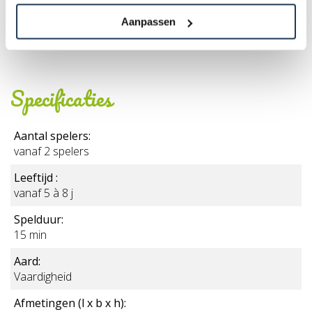
Aanpassen
Specificaties
Aantal spelers:
vanaf 2 spelers
Leeftijd :
vanaf 5 à 8 j
Spelduur:
15 min
Aard:
Vaardigheid
Afmetingen (l x b x h):