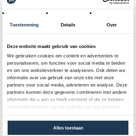
RESERVATIE AANVRAAG
Toestemming
Details
Over
Standaardhuur (dag-verhuur)
€ 15,00 incl. BTW
Deze website maakt gebruik van cookies
1 weekend - 2 dagen
We gebruiken cookies om content en advertenties te
€ 25,00 incl. BTW
personaliseren, om functies voor social media te bieden
Woe.NM (4 u., excl. vakantiedag)
en om ons websiteverkeer te analyseren. Ook delen we
€ 15,00 incl. BTW
informatie over uw gebruik van onze site met onze
partners voor social media, adverteren en analyse. Deze
Schoolweekdag
partners kunnen deze gegevens combineren met andere
€ 15,00 incl. BTW
informatie die u aan ze heeft verstrekt of die ze hebben
verzameld op basis van uw gebruik van hun services.
Specificaties
Periode- & transportvoorwaarden + algemene
huurvoorwaarden
Alles toestaan