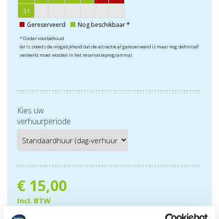
31
Gereserveerd
Nog beschikbaar *
* Onder voorbehoud
(er is steeds de mogelijkheid dat de attractie al gereserveerd is maar nog definitief
verwerkt moet worden in het reservatieprogramma)
Kies uw
verhuurperiode
€
15,00
Incl. BTW