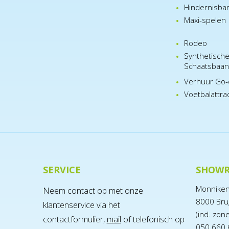
Hindernisba
Maxi-spelen
Rodeo
Synthetisch
Schaatsbaa
Verhuur Go-
Voetbalattra
SERVICE
SHOW
Monnike
Neem contact op met onze
8000 Bru
klantenservice via het
(ind. zon
contactformulier,
mail
of telefonisch op
050 660 