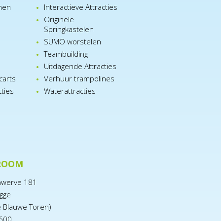
nen
Interactieve Attracties
Originele
Springkastelen
SUMO worstelen
e
Teambuilding
n
Uitdagende Attracties
carts
Verhuur trampolines
cties
Waterattracties
ROOM
nwerve 181
gge
e Blauwe Toren)
600