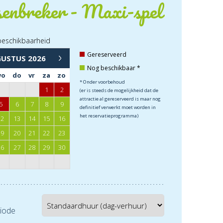
enbreker - Maxi-spel
beschikbaarheid
→
Gereserveerd
GUSTUS
2026
Nog beschikbaar *
wo
do
vr
za
zo
* Onder voorbehoud
1
2
(er is steeds de mogelijkheid dat de
attractie al gereserveerd is maar nog
5
6
7
8
9
definitief verwerkt moet worden in
het reservatieprogramma)
12
13
14
15
16
19
20
21
22
23
26
27
28
29
30
iode