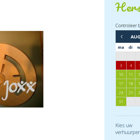
Hers
Controleer 
AU
←
ma
di
3
4
10
11
17
18
24
25
31
Kies uw
verhuurper