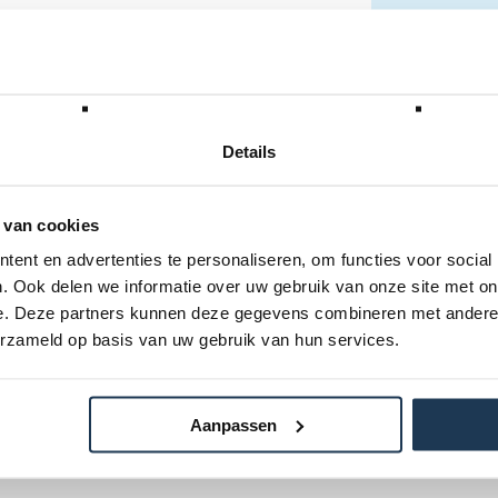
Specificatie
Periode- &
huurvoorw
Details
 van cookies
ent en advertenties te personaliseren, om functies voor social
. Ook delen we informatie over uw gebruik van onze site met on
e. Deze partners kunnen deze gegevens combineren met andere i
1,5
erzameld op basis van uw gebruik van hun services.
lgende categorie(ën)
Aanpassen