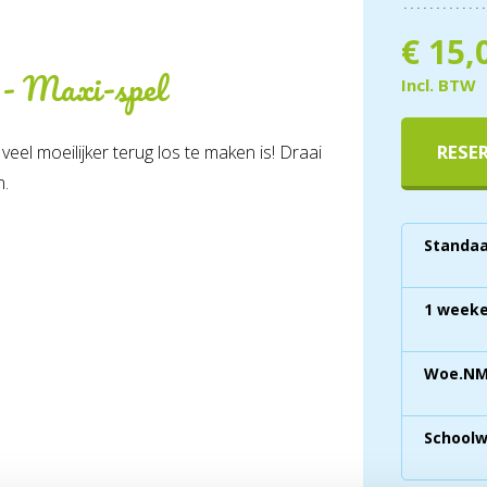
€
15,
 - Maxi-spel
Incl. BTW
RESE
veel moeilijker terug los te maken is! Draai
n.
Standaa
1 weeke
Woe.NM 
School