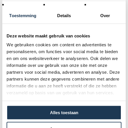
Toestemming
Details
Over
Accessoires
Deze website maakt gebruik van cookies
We gebruiken cookies om content en advertenties te
Specificaties
personaliseren, om functies voor social media te bieden
en om ons websiteverkeer te analyseren. Ook delen we
informatie over uw gebruik van onze site met onze
Afmetingen (l x b x h):
partners voor social media, adverteren en analyse. Deze
4 m x 7 m x 5 m
partners kunnen deze gegevens combineren met andere
Stroomvoorziening:
informatie die u aan ze heeft verstrekt of die ze hebben
220 Volt, 16 Ampère, 2 motoren van 1500 Watt
verzameld op basis van uw gebruik van hun services.
Minimale vlakke doorgang (m):
1,5
Alles toestaan
Verlengsnoer 10 meter