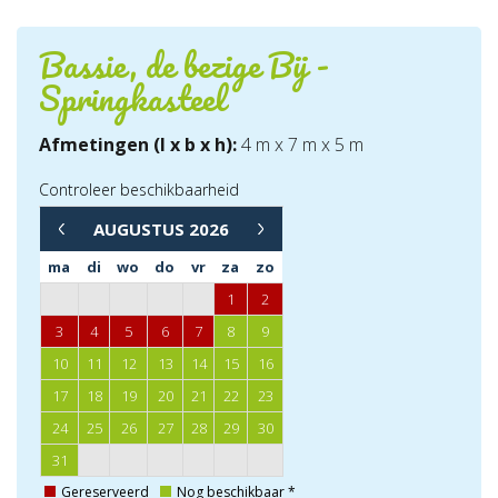
Bassie, de bezige Bij -
Springkasteel
Afmetingen (l x b x h):
4 m x 7 m x 5 m
Controleer beschikbaarheid
→
AUGUSTUS
2026
←
ma
di
wo
do
vr
za
zo
1
2
3
4
5
6
7
8
9
10
11
12
13
14
15
16
17
18
19
20
21
22
23
24
25
26
27
28
29
30
31
Gereserveerd
Nog beschikbaar *