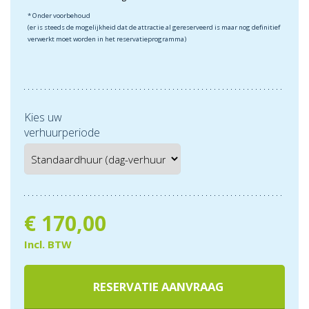
* Onder voorbehoud
(er is steeds de mogelijkheid dat de attractie al gereserveerd is maar nog definitief
verwerkt moet worden in het reservatieprogramma)
Kies uw
verhuurperiode
€
170,00
Incl. BTW
RESERVATIE AANVRAAG