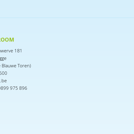
ROOM
nwerve 181
gge
e Blauwe Toren)
600
x.be
0899 975 896