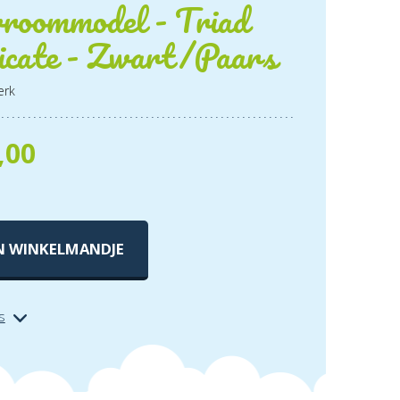
roommodel - Triad
icate - Zwart/Paars
erk
,00
N WINKELMANDJE
s