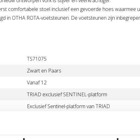
nieuw ontworpen vork is stijver en veerkrachtiger.
rst comfortabele stoel inclusief een gevoerde hoes waarmee u l
gd in OTHA ROTA-voetsteunen. De voetsteunen zijn inbegrepen
TS71075
Zwart en Paars
Vanaf 12
TRIAD exclusief SENTINEL-platform
Exclusief Sentinel-platform van TRIAD
COMMANDER Elite 4130 Chroom-moly
Oath Slim Jim 1 1/8 ″