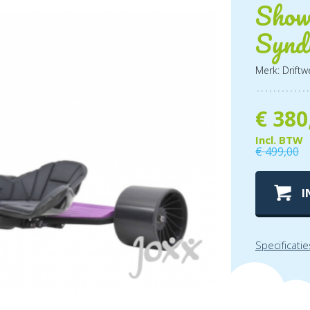
Show
Synd
Merk: Driftw
€
380
Incl. BTW
€
499,00
I
Specificatie