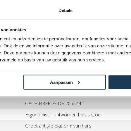
OATH-legering overmaat ø31,8 mm, 640 mm bree
stijging
Details
OATH geanodiseerd 4-bouts gesmeed 45 mm ext.
 van cookies
OATH Bermuda TPR 165 mm
ent en advertenties te personaliseren, om functies voor social
Tektro Hydraulische 160 mm roto
. Ook delen we informatie over uw gebruik van onze site met on
OATH DYNASTY 50 mm geanodiseerde dubbelwan
e. Deze partners kunnen deze gegevens combineren met andere i
legering
erzameld op basis van uw gebruik van hun services.
14g
Volledig verzegeld intern vrijloop
Aanpassen
89 mm lichtmetaal en exclusieve ROTA-peg-adapte
OATH BREEDSIDE 20 x 2,4 ″
Ergonomisch ontworpen Lotus-stoel
Groot antislip-platform van hars