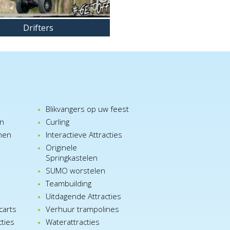
Drifters
Blikvangers op uw feest
en
Curling
nen
Interactieve Attracties
Originele
Springkastelen
SUMO worstelen
e
Teambuilding
n
Uitdagende Attracties
carts
Verhuur trampolines
cties
Waterattracties