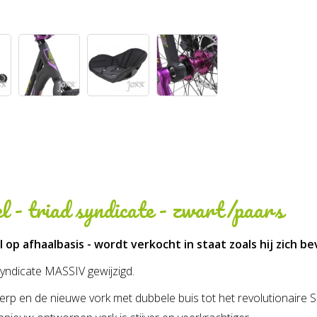
 - triad syndicate - zwart/paars
l op afhaalbasis - wordt verkocht in staat zoals hij zich be
Syndicate MASSIV gewijzigd.
p en de nieuwe vork met dubbele buis tot het revolutionaire Se