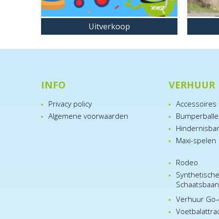
Uitverkoop
INFO
VERHUUR
Privacy policy
Accessoires
Algemene voorwaarden
Bumperball
Hindernisba
Maxi-spelen
Rodeo
Synthetisch
Schaatsbaa
Verhuur Go-
Voetbalattra