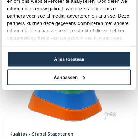
KualiCar - Loopauto - Roze LED
en om ons websiteverkeer te analyseren. Ook delen we
Merk: Kualitas
informatie over uw gebruik van onze site met onze
partners voor social media, adverteren en analyse. Deze
partners kunnen deze gegevens combineren met andere
€ 55,00
informatie die u aan ze heeft verstrekt of die ze hebben
Incl. BTW
verzameld op basis van uw gebruik van hun services.
Alles toestaan
Aanpassen
Kualitas - Stapel Stapstenen