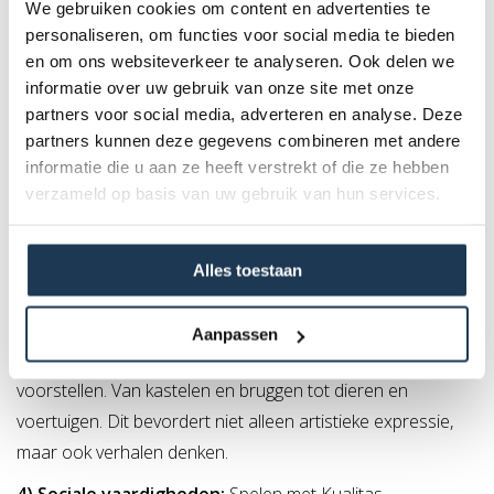
We gebruiken cookies om content en advertenties te
in verschillende richtingen te bewegen, verbeteren ze hun
personaliseren, om functies voor social media te bieden
hand-oogcoördinatie en precisie.
en om ons websiteverkeer te analyseren. Ook delen we
informatie over uw gebruik van onze site met onze
2) Cognitieve ontwikkeling:
het bouwen met
partners voor social media, adverteren en analyse. Deze
magneettegels stimuleert het ruimtelijk inzicht van kinderen.
partners kunnen deze gegevens combineren met andere
ze leren over vormen, geometrie, symmetrie en balans
informatie die u aan ze heeft verstrekt of die ze hebben
terwijl ze hun eigen creaties ontwerpen en construeren.
verzameld op basis van uw gebruik van hun services.
Dit proces bevordert probleemoplossend denken en
logisch redeneren.
Alles toestaan
3) Creativiteit en verbeelding:
De veelzijdigheid van
magneettegels moedigt kinderen aan om hun creativiteit te
Aanpassen
gebruiken. Ze kunnen alles bouwen wat ze zich kunnen
voorstellen. Van kastelen en bruggen tot dieren en
voertuigen. Dit bevordert niet alleen artistieke expressie,
maar ook verhalen denken.