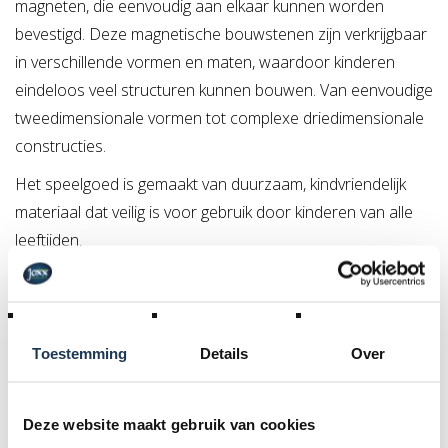
magneten, die eenvoudig aan elkaar kunnen worden
bevestigd. Deze magnetische bouwstenen zijn verkrijgbaar
in verschillende vormen en maten, waardoor kinderen
eindeloos veel structuren kunnen bouwen. Van eenvoudige
tweedimensionale vormen tot complexe driedimensionale
constructies.
Het speelgoed is gemaakt van duurzaam, kindvriendelijk
materiaal dat veilig is voor gebruik door kinderen van alle
leeftijden.
Kualitas magnetisch speelgoed is niet alleen leuk maar ook
zeer educatief. Hier zijn enkele van de belangrijkste
voordelen van het spelen met magneettegels.
Toestemming
Details
Over
1) Motorische ontwikkeling:
het hanteren en plaatsen
van magneettegels helpt kinderen bij het ontwikkelen van
Deze website maakt gebruik van cookies
hun fijne motoriek. Door de tegels op elkaar te stapelen en