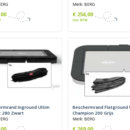
BERG
Merk: BERG
,00
€ 256,00
W
Incl. BTW
rmrand Inground Ultim
Beschermrand Flatground 
t 280 Zwart
Champion 200 Grijs
BERG
Merk: BERG
,00
€ 269,00