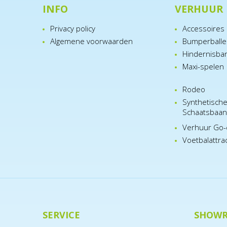
INFO
VERHUUR
Privacy policy
Accessoires
Algemene voorwaarden
Bumperball
Hindernisba
Maxi-spelen
Rodeo
Synthetisch
Schaatsbaa
Verhuur Go-
Voetbalattra
SERVICE
SHOW