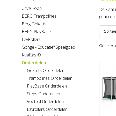
Uitverkoop
De klant 
BERG Trampolines
geaccepte
Berg Gokarts
Sortee
BERG PlayBase
EzyRollers
Naam 
Geselecte
Gonge - Educatief Speelgoed
Naam 
Kualitas ©
Prijs l
Onderdelen
Prijs h
Gokarts Onderdelen
Trampolines Onderdelen
Recent
PlayBase Onderdelen
Steps Onderdelen
Voetbal Onderdelen
Ezyrollers Onderdelen