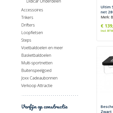
Didicar Onderdelen
Ultim 
Accessoires
net 28
Trikers
Merk: 
Drifters
€ 139
Incl. BT
Loopfietsen
Steps
Voetbaldoelen en meer
Basketbaldoelen
Multi-sportnetten
Buitenspeelgoed
Joxx Cadeaubonnen
Verkoop Attractie
Verfijn op constructie
Besche
Zwart