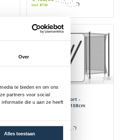
Incl. BTW
Over
 media te bieden en om ons
ze partners voor social
omfort
Safety Net Comfort -
nformatie die u aan ze heeft
Schuimdelen 87+108cm
Merk: BERG
€ 55,00
Incl. BTW
Alles toestaan