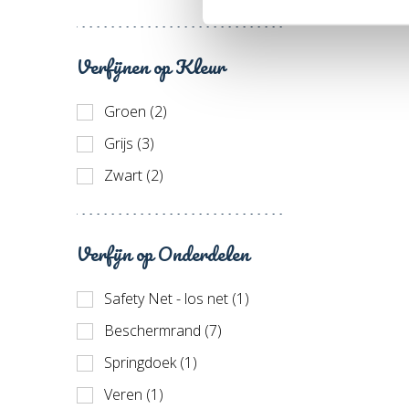
() 470 x 310 cm (11)
[] 500 x 300 cm (10)
Verfijnen op Kleur
() 520 x 345 cm (29)
Groen (2)
Grijs (3)
Zwart (2)
Verfijn op Onderdelen
Safety Net - los net (1)
Beschermrand (7)
Springdoek (1)
Veren (1)