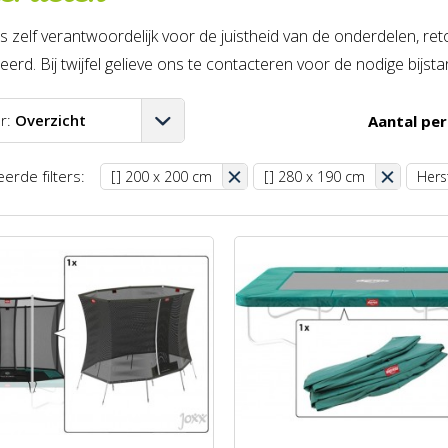
is zelf verantwoordelijk voor de juistheid van de onderdelen, r
erd. Bij twijfel gelieve ons te contacteren voor de nodige bijsta
r:
Overzicht
Aantal per
A-Z
erde filters:
[] 200 x 200 cm
[] 280 x 190 cm
Herst
Z-A
aag-hoog
oog-laag
st