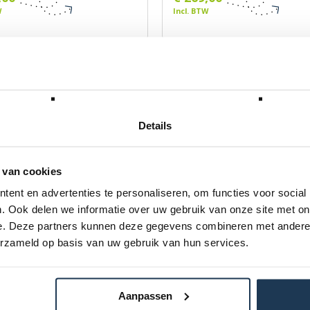
W
Incl. BTW
Details
 van cookies
ent en advertenties te personaliseren, om functies voor social
. Ook delen we informatie over uw gebruik van onze site met on
t - Goldspring Solo (10
Afdekkegel Safety net - C
e. Deze partners kunnen deze gegevens combineren met andere i
(8 stuks)
erzameld op basis van uw gebruik van hun services.
BERG
Merk: BERG
00
€ 62,00
W
Incl. BTW
Aanpassen