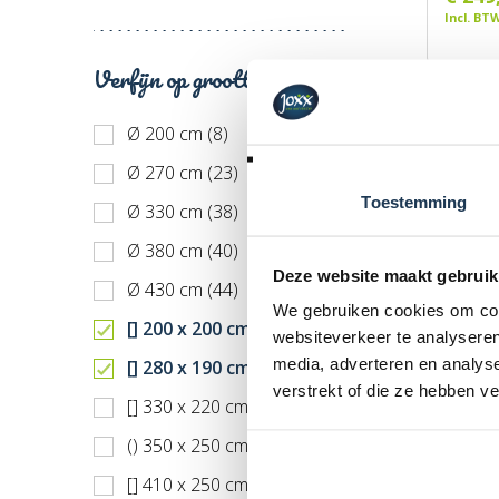
Incl. BT
Verfijn op grootte
Ø 200 cm (8)
Ø 270 cm (23)
Toestemming
Ø 330 cm (38)
Ø 380 cm (40)
Deze website maakt gebruik
Ø 430 cm (44)
We gebruiken cookies om cont
[] 200 x 200 cm (1)
websiteverkeer te analyseren
Favori
media, adverteren en analys
[] 280 x 190 cm (11)
stuks)
verstrekt of die ze hebben v
Merk: 
[] 330 x 220 cm (16)
€ 48,
() 350 x 250 cm (11)
Incl. BT
[] 410 x 250 cm (14)