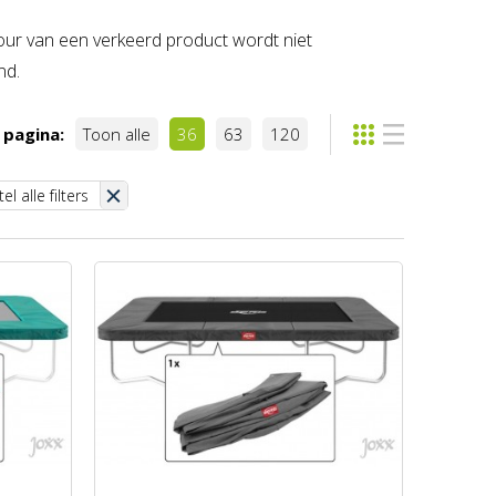
etour van een verkeerd product wordt niet
nd.
 pagina:
Toon alle
36
63
120
el alle filters