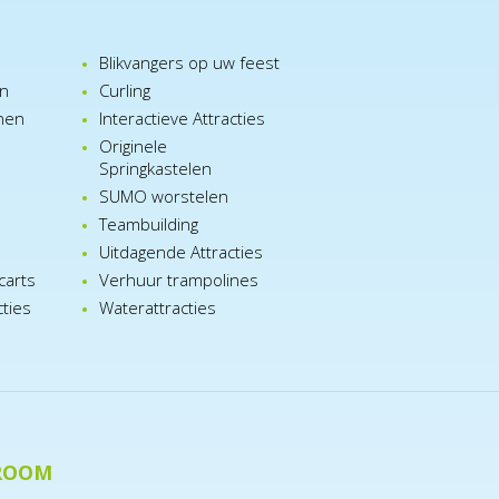
Blikvangers op uw feest
en
Curling
nen
Interactieve Attracties
Originele
Springkastelen
SUMO worstelen
e
Teambuilding
n
Uitdagende Attracties
carts
Verhuur trampolines
cties
Waterattracties
ROOM