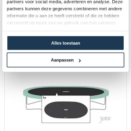
partners voor social media, adverteren en analyse. Deze
partners kunnen deze gegevens combineren met andere
Grand Favorit - Springdoek 520
Merk: BERG
informatie die u aan ze heeft verstrekt of die ze hebben
verzameld op basis van uw gebruik van hun services.
€ 239,00
Incl. BTW
Alles toestaan
Aanpassen