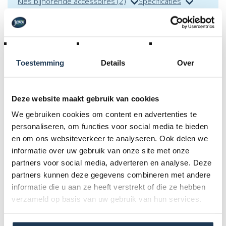
Kies bijhorende accessoires (2)
Specificaties
Periode- & transportvoorwaarden + algemene
huurvoorwaarden
Toestemming
Details
Over
Deze website maakt gebruik van cookies
Accessoires
We gebruiken cookies om content en advertenties te
personaliseren, om functies voor social media te bieden
en om ons websiteverkeer te analyseren. Ook delen we
informatie over uw gebruik van onze site met onze
Specificaties
partners voor social media, adverteren en analyse. Deze
partners kunnen deze gegevens combineren met andere
informatie die u aan ze heeft verstrekt of die ze hebben
Afmetingen (l x b x h):
verzameld op basis van uw gebruik van hun services.
6m50 x 4 m x 3 m 55
Stroomvoorziening: