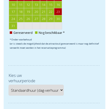
10
11
12
13
14
15
16
17
18
19
20
21
22
23
24
25
26
27
28
29
30
31
Gereserveerd
Nog beschikbaar *
* Onder voorbehoud
(er is steeds de mogelijkheid dat de attractie al gereserveerd is maar nog definitief
verwerkt moet worden in het reservatieprogramma)
Kies uw
verhuurperiode