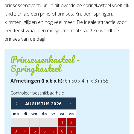
prinsessenavontuur. In dit overdekte springkasteel voelt elk
kind zich als een prins of prinses. Kruipen, springen,
klimmen, glijden en nog veel meer. De ideale attractie voor
een feest waar een meisje centraal staat! Ze wordt de
prinses van de dag!
Prinsessenkasteel -
Springkasteel
Afmetingen (l x b x h):
6m50 x 4 m x 3 m 55
Controleer beschikbaarheid
→
AUGUSTUS
2026
←
ma
di
wo
do
vr
za
zo
1
2
3
4
5
6
7
8
9