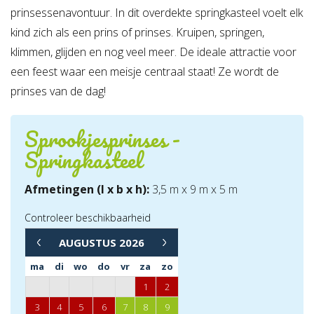
prinsessenavontuur. In dit overdekte springkasteel voelt elk
kind zich als een prins of prinses. Kruipen, springen,
klimmen, glijden en nog veel meer. De ideale attractie voor
een feest waar een meisje centraal staat! Ze wordt de
prinses van de dag!
Sprookjesprinses -
Springkasteel
Afmetingen (l x b x h):
3,5 m x 9 m x 5 m
Controleer beschikbaarheid
→
AUGUSTUS
2026
←
ma
di
wo
do
vr
za
zo
1
2
3
4
5
6
7
8
9