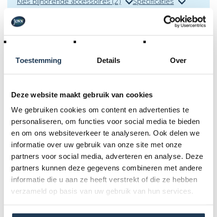
Kies bijhorende accessoires (2)
Specificaties
Periode- & transportvoorwaarden + algemene
huurvoorwaarden
Toestemming
Details
Over
Deze website maakt gebruik van cookies
Accessoires
We gebruiken cookies om content en advertenties te
personaliseren, om functies voor social media te bieden
en om ons websiteverkeer te analyseren. Ook delen we
informatie over uw gebruik van onze site met onze
Specificaties
partners voor social media, adverteren en analyse. Deze
partners kunnen deze gegevens combineren met andere
informatie die u aan ze heeft verstrekt of die ze hebben
Afmetingen (l x b x h):
verzameld op basis van uw gebruik van hun services.
3,5 m x 9 m x 5 m
Stroomvoorziening: