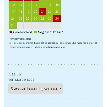
10
11
12
13
14
15
16
17
18
19
20
21
22
23
24
25
26
27
28
29
30
31
Gereserveerd
Nog beschikbaar *
* Onder voorbehoud
(er is steeds de mogelijkheid dat de attractie al gereserveerd is maar nog definitief
verwerkt moet worden in het reservatieprogramma)
Kies uw
verhuurperiode