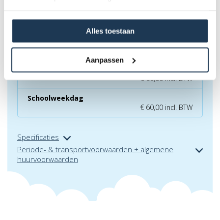
Standaardhuur (dag-verhuur)
€ 70,00 incl. BTW
Alles toestaan
1 weekend - 2 dagen
€ 90,00 incl. BTW
Aanpassen
Woe.NM (4 u., excl. vakantiedag)
€ 60,00 incl. BTW
Schoolweekdag
€ 60,00 incl. BTW
Specificaties
Periode- & transportvoorwaarden + algemene
huurvoorwaarden