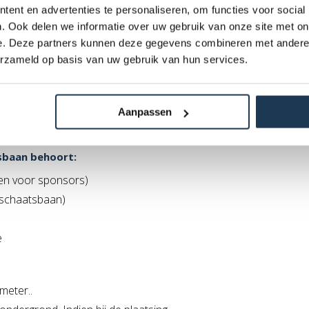
t “echte” ijs. Op dit moment kenmerken
ent en advertenties te personaliseren, om functies voor social
 van een ijsbaan van bevroren water over
. Ook delen we informatie over uw gebruik van onze site met on
ijsbanen van bevroren water geld dat na
e. Deze partners kunnen deze gegevens combineren met andere i
erzameld op basis van uw gebruik van hun services.
 het koelsysteem het water niet bevroren
snel naar 70%. Gedurende een evenement
nststof schaatsbaan te kiezen omdat u dan
Aanpassen
schappen heeft!
jsbaan behoort:
tten voor sponsors)
e schaatsbaan)
e
meter..