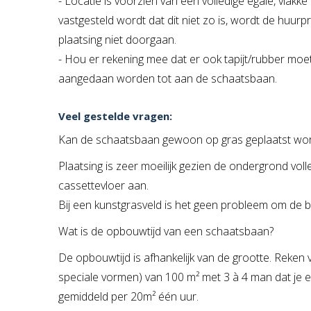
- Locatie is voorzien van een volledige egale, vlakke
vastgesteld wordt dat dit niet zo is, wordt de huu
plaatsing niet doorgaan.
- Hou er rekening mee dat er ook tapijt/rubber mo
aangedaan worden tot aan de schaatsbaan.
Veel gestelde vragen:
Kan de schaatsbaan gewoon op gras geplaatst wo
Plaatsing is zeer moeilijk gezien de ondergrond vol
cassettevloer aan.
Bij een kunstgrasveld is het geen probleem om de b
Wat is de opbouwtijd van een schaatsbaan?
De opbouwtijd is afhankelijk van de grootte. Reken
speciale vormen) van 100 m² met 3 à 4 man dat je e
gemiddeld per 20m² één uur.