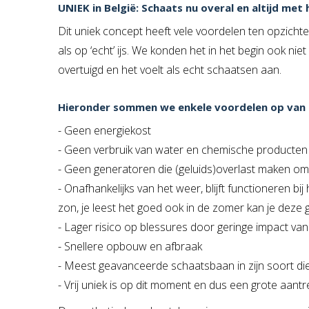
UNIEK in België: Schaats nu overal en altijd met h
Dit uniek concept heeft vele voordelen ten opzichte v
als op ‘echt’ ijs. We konden het in het begin ook ni
overtuigd en het voelt als echt schaatsen aan.
Hieronder sommen we enkele voordelen op van o
- Geen energiekost
- Geen verbruik van water en chemische producten
- Geen generatoren die (geluids)overlast maken omw
- Onafhankelijks van het weer, blijft functioneren b
zon, je leest het goed ook in de zomer kan je deze 
- Lager risico op blessures door geringe impact van
- Snellere opbouw en afbraak
- Meest geavanceerde schaatsbaan in zijn soort die
- Vrij uniek is op dit moment en dus een grote aantr