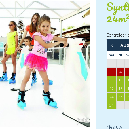
Synth
24m
Controleer 
AU
←
ma
di
3
4
10
11
17
18
24
25
31
Kies uw