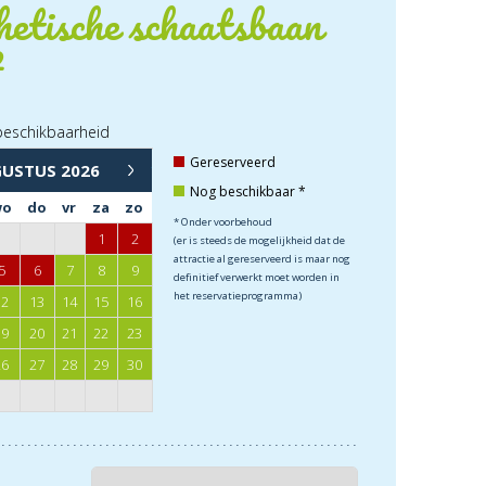
etische schaatsbaan
²
beschikbaarheid
→
Gereserveerd
GUSTUS
2026
Nog beschikbaar *
wo
do
vr
za
zo
* Onder voorbehoud
1
2
(er is steeds de mogelijkheid dat de
attractie al gereserveerd is maar nog
5
6
7
8
9
definitief verwerkt moet worden in
het reservatieprogramma)
12
13
14
15
16
19
20
21
22
23
26
27
28
29
30