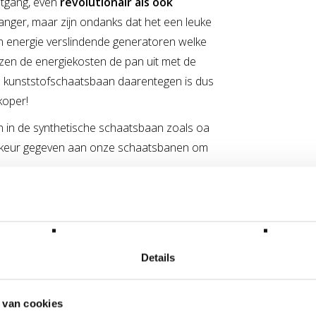
itgang, even
revolutionair als ook
langer, maar zijn ondanks dat het een leuke
an energie verslindende generatoren welke
zen de energiekosten de pan uit met de
en kunststofschaatsbaan daarentegen is dus
koper!
 in de synthetische schaatsbaan zoals oa
orkeur gegeven aan onze schaatsbanen om
zoals Florida Panters, Detroit Red Wings
t voetbalteams die ook meer en meer gebruik
ivals, event, party, (bedrijfs)feest,
Details
ts. Als
enige echte schaatsbaan met
enelux.
 van cookies