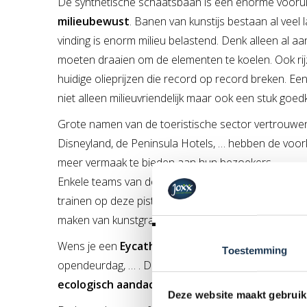
De synthetische schaatsbaan is een enorme vooru
milieubewust
. Banen van kunstijs bestaan al veel 
vinding is enorm milieu belastend. Denk alleen al a
moeten draaien om de elementen te koelen. Ook rij
huidige olieprijzen die record op record breken. E
niet alleen milieuvriendelijk maar ook een stuk goed
Grote namen van de toeristische sector vertrouwen
Disneyland, de Peninsula Hotels, … hebben de vo
meer vermaak te bieden aan hun bezoekers.
Enkele teams van de Amerikaanse hockeycompetitie 
trainen op deze piste (Dit is wat te vergelijken me
maken van kunstgrasvelden)
Wens je een
Eycather
op je
(kerst/avond)markt, fest
Toestemming
opendeurdag, …
. Dan is deze schaatsbaan zeker ie
ecologisch aandacht is deze uniek binnen de B
Deze website maakt gebruik