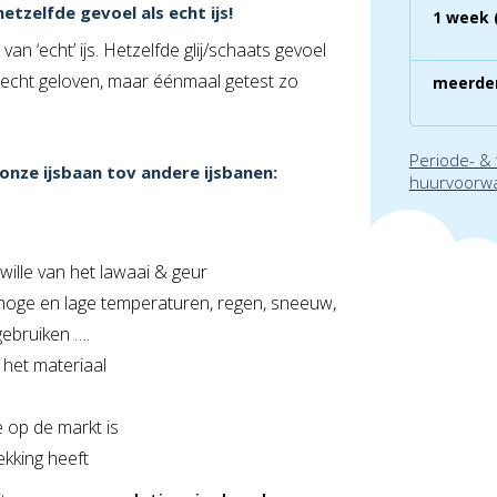
etzelfde gevoel als echt ijs!
1 week 
an ‘echt’ ijs. Hetzelfde glij/schaats gevoel
et echt geloven, maar éénmaal getest zo
meerde
Periode- &
nze ijsbaan tov andere ijsbanen:
huurvoorw
ille van het lawaai & geur
ij hoge en lage temperaturen, regen, sneeuw,
gebruiken ….
 het materiaal
 op de markt is
ekking heeft