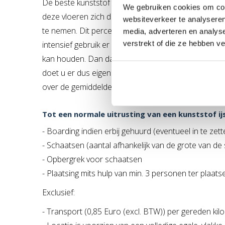
De beste kunststof schaatsbanen evenaren bijna he
We gebruiken cookies om cont
deze vloeren zich door voor 93% de eigenschappen
websiteverkeer te analyseren
te nemen. Dit percentage is echter constant. Voor 
media, adverteren en analys
verstrekt of die ze hebben v
intensief gebruik er sneeuwvorming ontstaat of dat
kan houden. Dan daalt het percentage van 100% 
doet u er dus eigenlijk verstandig aan voor een ku
over de gemiddelde periode de beste schaatseigen
Tot een normale uitrusting van een kunststof i
- Boarding indien erbij gehuurd (eventueel in te ze
- Schaatsen (aantal afhankelijk van de grote van d
- Opbergrek voor schaatsen
- Plaatsing mits hulp van min. 3 personen ter plaats
Exclusief:
- Transport (0,85 Euro (excl. BTW)) per gereden kilo