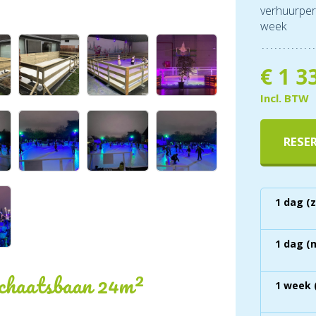
verhuurper
week
€
1 3
Incl. BTW
RESE
1 dag (
1 dag (
schaatsbaan 24m²
1 week 