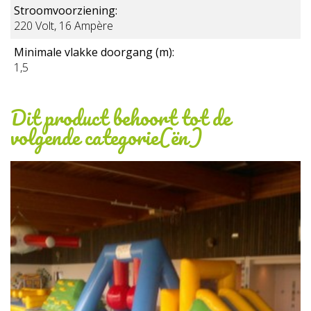
Stroomvoorziening:
220 Volt, 16 Ampère
Minimale vlakke doorgang (m):
1,5
Dit product behoort tot de
volgende categorie(ën)