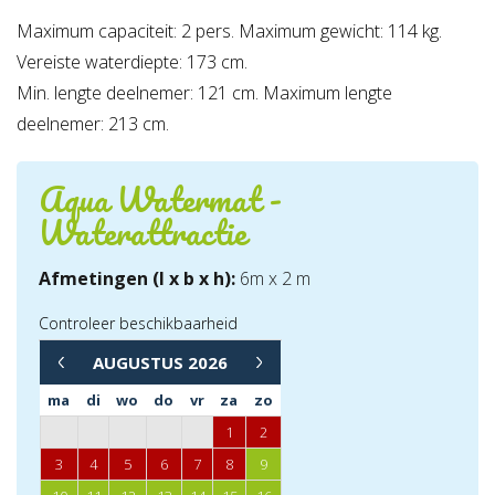
Maximum capaciteit: 2 pers. Maximum gewicht: 114 kg.
Vereiste waterdiepte: 173 cm.
Min. lengte deelnemer: 121 cm. Maximum lengte
deelnemer: 213 cm.
Aqua Watermat -
Waterattractie
Afmetingen (l x b x h):
6m x 2 m
Controleer beschikbaarheid
→
AUGUSTUS
2026
←
ma
di
wo
do
vr
za
zo
1
2
3
4
5
6
7
8
9