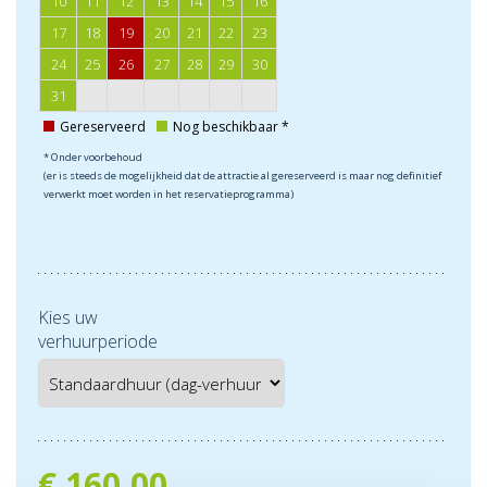
10
11
12
13
14
15
16
17
18
19
20
21
22
23
24
25
26
27
28
29
30
31
Gereserveerd
Nog beschikbaar *
* Onder voorbehoud
(er is steeds de mogelijkheid dat de attractie al gereserveerd is maar nog definitief
verwerkt moet worden in het reservatieprogramma)
Kies uw
verhuurperiode
€
160,00