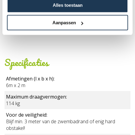
Periode- & transportvoorwaarden + algemene
Alles toestaan
huurvoorwaarden
Aanpassen
Specificaties
Afmetingen (l x b x h):
6m x 2 m
Maximum draagvermogen:
114 kg
Voor de veiligheid:
Blijf min. 3 meter van de zwembadrand of enig hard
obstakel!