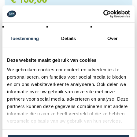
Incl. BTW
RESERVATIE AANVRAAG
Toestemming
Details
Over
Standaardhuur (dag-verhuur)
€ 160,00 incl. BTW
Deze website maakt gebruik van cookies
We gebruiken cookies om content en advertenties te
1 weekend - 2 dagen
personaliseren, om functies voor social media te bieden
€ 235,00 incl. BTW
en om ons websiteverkeer te analyseren. Ook delen we
Woe.NM (4 u., excl. vakantiedag)
informatie over uw gebruik van onze site met onze
€ 160,00 incl. BTW
partners voor social media, adverteren en analyse. Deze
partners kunnen deze gegevens combineren met andere
Schoolweekdag
€ 160,00 incl. BTW
informatie die u aan ze heeft verstrekt of die ze hebben
verzameld op basis van uw gebruik van hun services.
Specificaties