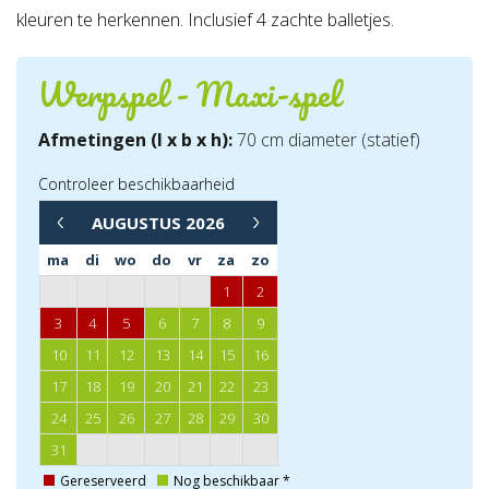
kleuren te herkennen. Inclusief 4 zachte balletjes.
Werpspel - Maxi-spel
Afmetingen (l x b x h):
70 cm diameter (statief)
Controleer beschikbaarheid
→
AUGUSTUS
2026
←
ma
di
wo
do
vr
za
zo
1
2
3
4
5
6
7
8
9
10
11
12
13
14
15
16
17
18
19
20
21
22
23
24
25
26
27
28
29
30
31
Gereserveerd
Nog beschikbaar *