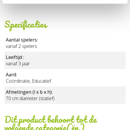
Specificaties
Aantal spelers:
vanaf 2 spelers
Leeftijd :
vanaf 3 jaar
Aard:
Coördinatie, Educatief
Afmetingen (l x b x h):
70 cm diameter (statief)
Dit product behoort tot de
volgende categorie(ën)