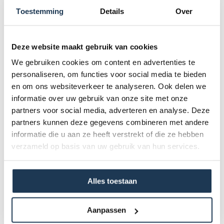
Toestemming
Details
Over
Standaardhuur (dag-verhuur)
€ 25,00 incl. BTW
Deze website maakt gebruik van cookies
1 weekend - 2 dagen
We gebruiken cookies om content en advertenties te
€ 40,00 incl. BTW
personaliseren, om functies voor social media te bieden
Woe.NM (4 u., excl. vakantiedag)
en om ons websiteverkeer te analyseren. Ook delen we
€ 25,00 incl. BTW
informatie over uw gebruik van onze site met onze
partners voor social media, adverteren en analyse. Deze
Schoolweekdag
partners kunnen deze gegevens combineren met andere
€ 25,00 incl. BTW
informatie die u aan ze heeft verstrekt of die ze hebben
verzameld op basis van uw gebruik van hun services.
Specificaties
Periode- & transportvoorwaarden + algemene
huurvoorwaarden
Alles toestaan
Aanpassen