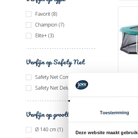
Favorit (8)
Champion (7)
Elite+ (3)
Verfijn op Safety Net
Safety Net Comfort (2)
BERG F
Merk: 
Safety Net Deluxe (1)
€ 85,
Incl. BT
Verfijn op grootte
Toestemming
Ø 140 cm (1)
Deze website maakt gebruik