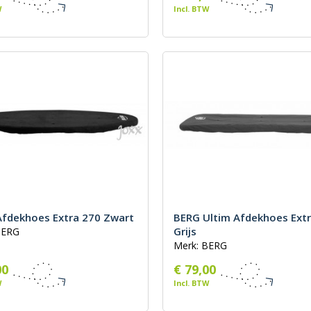
W
Incl. BTW
fdekhoes Extra 270 Zwart
BERG Ultim Afdekhoes Ext
Grijs
BERG
Merk: BERG
00
€ 79,00
W
Incl. BTW