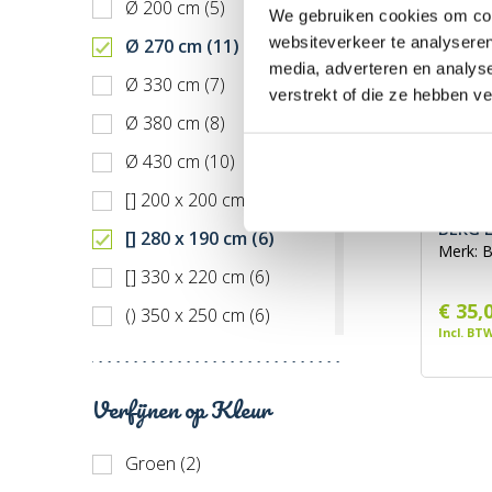
Ø 200 cm (5)
We gebruiken cookies om cont
websiteverkeer te analyseren
Ø 270 cm (11)
media, adverteren en analys
Ø 330 cm (7)
verstrekt of die ze hebben v
Ø 380 cm (8)
Ø 430 cm (10)
[] 200 x 200 cm (1)
BERG 
[] 280 x 190 cm (6)
Merk: 
[] 330 x 220 cm (6)
€ 35,
() 350 x 250 cm (6)
Incl. BT
[] 410 x 250 cm (7)
() 470 x 310 cm (6)
Verfijnen op Kleur
[] 500 x 300 cm (7)
Groen (2)
() 520 x 345 cm (8)