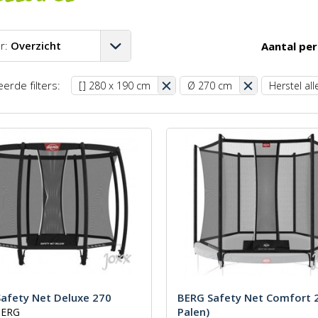
r:
Overzicht
Aantal per
A-Z
erde filters:
[] 280 x 190 cm
Ø 270 cm
Herstel alle
Z-A
aag-hoog
oog-laag
st
afety Net Deluxe 270
BERG Safety Net Comfort 2
Palen)
BERG