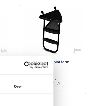
BERG Ladder M + platform
Merk: BERG
€ 110,00
Incl. BTW
Over