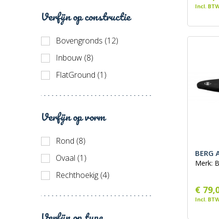
Incl. BT
Verfijn op constructie
Bovengronds (12)
Inbouw (8)
FlatGround (1)
Verfijn op vorm
Rond (8)
BERG A
Ovaal (1)
Merk: 
Rechthoekig (4)
€ 79,
Incl. BT
Verfijn op type