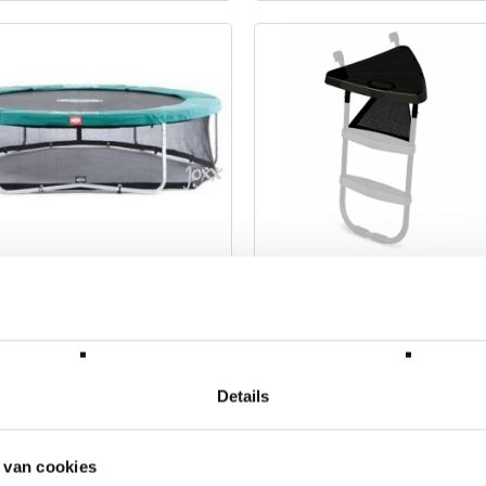
rame Net Extra 270
BERG Platform
BERG
Merk: BERG
00
€ 79,00
W
Incl. BTW
Details
 van cookies