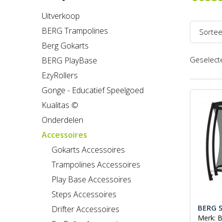
Uitverkoop
BERG Trampolines
Sortee
Berg Gokarts
Naam 
Geselecte
BERG PlayBase
Naam 
EzyRollers
Prijs l
Gonge - Educatief Speelgoed
Kualitas ©
Prijs h
Onderdelen
Recent
Accessoires
Gokarts Accessoires
Trampolines Accessoires
Play Base Accessoires
Steps Accessoires
BERG S
Drifter Accessoires
Merk: 