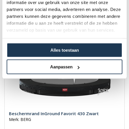
informatie over uw gebruik van onze site met onze
partners voor social media, adverteren en analyse. Deze
€ 349,00
partners kunnen deze gegevens combineren met andere
Incl. BTW
informatie die u aan ze heeft verstrekt of die ze hebben
verzameld op basis van uw gebruik van hun services.
Alles toestaan
Aanpassen
Beschermrand InGround Favorit 430 Zwart
Merk: BERG