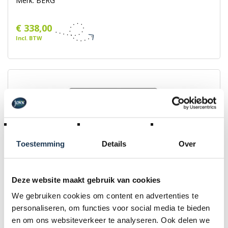
Merk: BERG
€ 338,00
Incl. BTW
Toestemming
Details
Over
Deze website maakt gebruik van cookies
We gebruiken cookies om content en advertenties te
personaliseren, om functies voor social media te bieden
Beschermrand Inground Favorit 430 Grijs
Merk: BERG
en om ons websiteverkeer te analyseren. Ook delen we