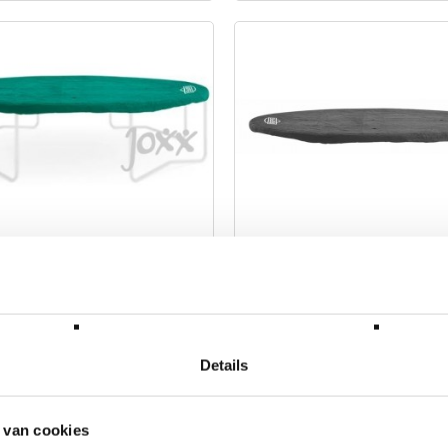
fdekhoes Extra 430 Groen
BERG Afdekhoes Extra 430 
BERG
Merk: BERG
,00
€ 109,00
W
Incl. BTW
Details
 van cookies