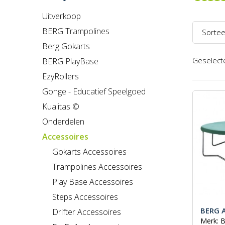
Uitverkoop
BERG Trampolines
Sortee
Berg Gokarts
Naam 
Geselecte
BERG PlayBase
Naam 
EzyRollers
Prijs l
Gonge - Educatief Speelgoed
Kualitas ©
Prijs h
Onderdelen
Recent
Accessoires
Gokarts Accessoires
Trampolines Accessoires
Play Base Accessoires
Steps Accessoires
BERG A
Drifter Accessoires
Merk: 