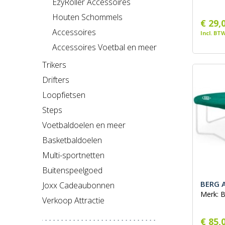
EzyRoller Accessoires
Houten Schommels
€ 29,
Accessoires
Incl. BT
Accessoires Voetbal en meer
Trikers
Drifters
Loopfietsen
Steps
Voetbaldoelen en meer
Basketbaldoelen
Multi-sportnetten
Buitenspeelgoed
BERG A
Joxx Cadeaubonnen
Merk: 
Verkoop Attractie
€ 85,