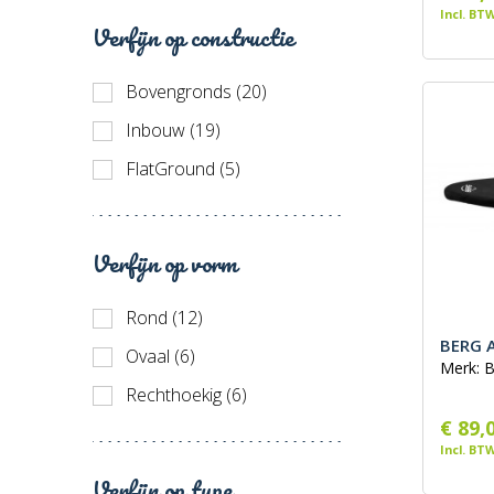
Incl. BT
Verfijn op constructie
Bovengronds (20)
Inbouw (19)
FlatGround (5)
Verfijn op vorm
Rond (12)
BERG A
Ovaal (6)
Merk: 
Rechthoekig (6)
€ 89,
Incl. BT
Verfijn op type