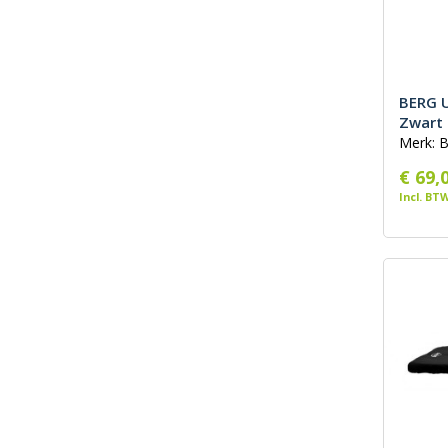
BERG U
Zwart
Merk: 
€ 69,
Incl. BT