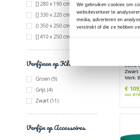
[] 280 x 190 cm (2)
We gebruiken cookies om cont
websiteverkeer te analyseren
[] 330 x 220 cm (1)
media, adverteren en analys
() 350 x 250 cm (2)
verstrekt of die ze hebben v
[] 410 x 250 cm (1)
() 470 x 310 cm (2)
[] 500 x 300 cm (1)
Verfijnen op Kleur
BERG G
() 520 x 345 cm (2)
Zwart
Merk: 
Groen (9)
€ 109
Grijs (4)
Incl. BT
Zwart (11)
Verfijn op Accessoires