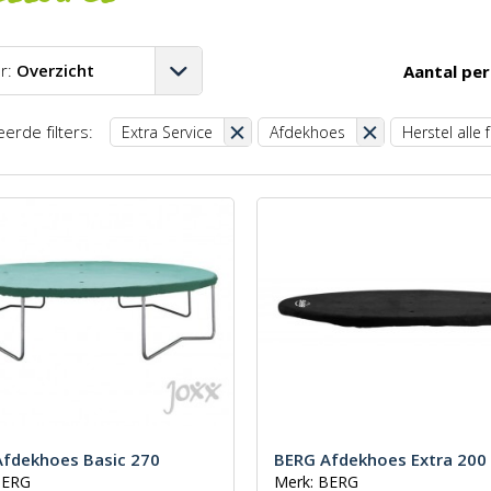
r:
Overzicht
Aantal per
A-Z
erde filters:
Extra Service
Afdekhoes
Herstel alle f
Z-A
aag-hoog
oog-laag
st
fdekhoes Basic 270
BERG Afdekhoes Extra 200
BERG
Merk: BERG