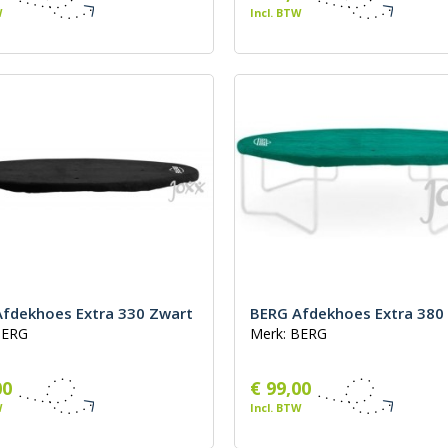
W
Incl. BTW
fdekhoes Extra 330 Zwart
BERG Afdekhoes Extra 380
BERG
Merk: BERG
00
€ 99,00
W
Incl. BTW