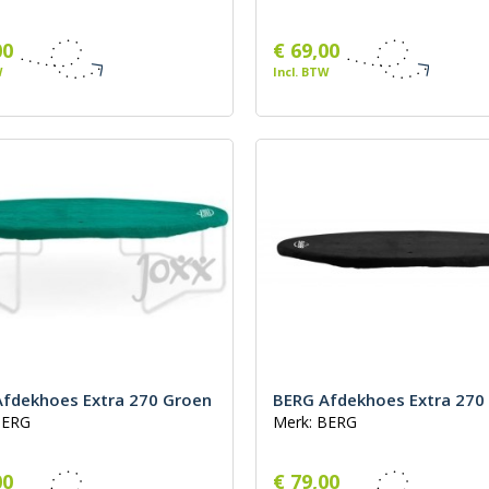
00
€ 69,00
W
Incl. BTW
fdekhoes Extra 270 Groen
BERG Afdekhoes Extra 270
BERG
Merk: BERG
00
€ 79,00