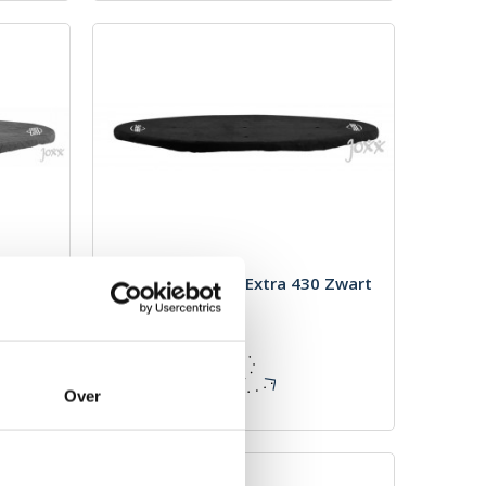
Grijs
BERG Afdekhoes Extra 430 Zwart
Merk: BERG
€ 109,00
Incl. BTW
Over