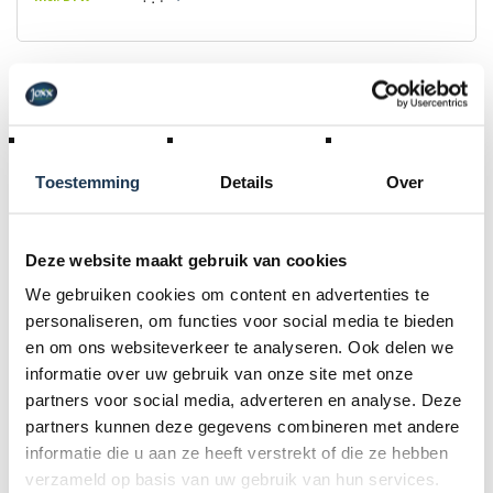
Toestemming
Details
Over
Deze website maakt gebruik van cookies
We gebruiken cookies om content en advertenties te
personaliseren, om functies voor social media te bieden
en om ons websiteverkeer te analyseren. Ook delen we
Knie en elleboogbeschermer S print
informatie over uw gebruik van onze site met onze
Merk: Micro
partners voor social media, adverteren en analyse. Deze
partners kunnen deze gegevens combineren met andere
€ 22,95
informatie die u aan ze heeft verstrekt of die ze hebben
Incl. BTW
verzameld op basis van uw gebruik van hun services.